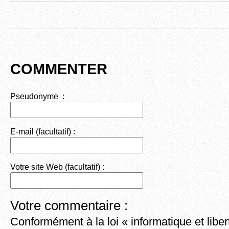
c
tt
ail
d
e
er
di
b
t
o
COMMENTER
o
k
Pseudonyme :
E-mail (facultatif) :
Votre site Web (facultatif) :
Votre commentaire :
Conformément à la loi « informatique et liber