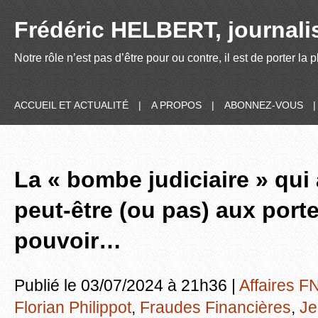
Frédéric HELBERT, journalis
Notre rôle n’est pas d’être pour ou contre, il est de porter la
ACCUEIL ET ACTUALITÉ
|
A PROPOS
|
ABONNEZ-VOUS
La « bombe judiciaire » qui
peut-être (ou pas) aux port
pouvoir…
Publié le 03/07/2024 à 21h36 |
Affaires F
Florian Philippot
,
Fraudes Financières
,
Je