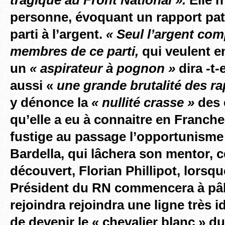
personne, évoquant un rapport pa
parti à l’argent.
« Seul l’argent com
membres de ce parti,
qui veulent en
un
« aspirateur à pognon »
dira -t-
aussi «
une grande brutalité des r
y dénonce la
« nullité crasse »
des 
qu’elle a eu à connaitre en Franc
fustige au passage l’opportunisme
Bardella, qui lâchera son mentor, ce
découvert, Florian Phillipot, lorsque
Président du RN commencera à pâli
rejoindra rejoindra une ligne très i
de devenir le « chevalier blanc » d