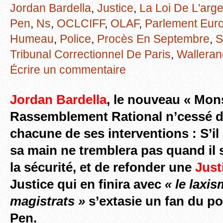
Jordan Bardella
,
Justice
,
La Loi De L'arge
Pen
,
Ns
,
OCLCIFF
,
OLAF
,
Parlement Eur
Humeau
,
Police
,
Procès En Septembre
,
S
Tribunal Correctionnel De Paris
,
Walleran
Écrire un commentaire
Jordan Bardella
, le nouveau « Mon
Rassemblement Rational n’cessé de
chacune de ses interventions : S’il
sa main ne tremblera pas quand il s
la sécurité, et de refonder une
Just
Justice qui en finira avec
« le laxi
magistrats »
s’extasie un fan du po
Pen.