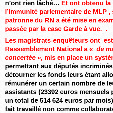
n’ont rien lâché…
Et ont obtenu la
l’immunité parlementaire de MLP , s
patronne du RN a été mise en exam
passée
par la case Garde à vue.
.
Les
magistrats-enquêteurs ont
est
Rassemblement National a «
de ma
concertée »,
mis en place un systè
permettant aux députés incriminés
détourner les fonds leurs étant all
rémunérer un certain nombre de l
assistants (23392 euros mensuels 
un total de 514 624 euros par mois)
fait travaillé non comme collabora