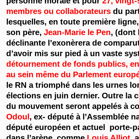
personne morale et pour
27, vingt-
membres
ou collaborateurs
du part
lesquelles, en toute première ligne
son père,
Jean-Marie le Pen
, (dont
déclinante l’exonèrera de comparu
d’avoir mis sur pied à un vaste sy
détournement de fonds publics,
en
au sein même du Parlement europ
le RN a triomphé dans les urnes lo
élections en juin dernier. Outre la 
du mouvement seront appelés à co
Odoul
, ex- député à l’Assemblée n
député européen et actuel porte-p
dans l’arène, comme
Louis Alliot
, 