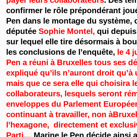
confirmer le rôle prépondérant jou
Pen dans le montage du système, 
députée
Sophie Montel,
qui depuis 
sur lequel elle tire désormais à bo
les conclusions de l’enquête,
l
e
4 j
Pen a réuni à Bruxelles tous ses dé
expliqué qu’ils n’auront droit qu’à 
mais que ce sera elle qui choisira l
collaborateurs, lesquels seront ré
enveloppes du Parlement Européen
continuant à travailler, non àBruxe
l’hexagone, directement et exclus
Parti…
Marine le Pen décide ainsi 