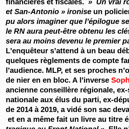
financières et fiscales.
» Un vrai r
et San-Antonio » ironise
un policie
pu alors imaginer que l’épilogue se
le RN aura peut-être obtenu les cl
sera au moins devenu le premier p
L’enquêteur s’attend à un beau déb
quelques règlements de compte fa
l’audience. MLP, et ses proches n’
de nier en en bloc. A l’inverse
Soph
ancienne conseillère régionale, ex-
nationale aux élus du parti, ex-dé
de 2014 à 2019, a vidé son sac dev
et en a même fait un livre au titre
tragique au Front National ».
Elle n