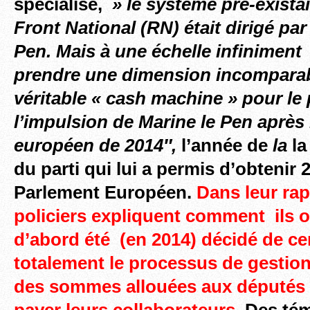
spécialisé,
» le système pré-existai
Front National (RN) était dirigé par
Pen. Mais à une échelle infiniment 
prendre une dimension incomparabl
véritable « cash machine » pour le 
l’impulsion de Marine le Pen après 
européen de 2014″,
l’année de
la
la
du parti qui lui a permis d’obtenir 
Parlement Européen.
Dans leur rap
policiers expliquent comment ils o
d’abord été (en 2014) décidé de cen
totalement le processus de gestio
des sommes allouées aux députés p
payer leurs collaborateurs
. Des
té