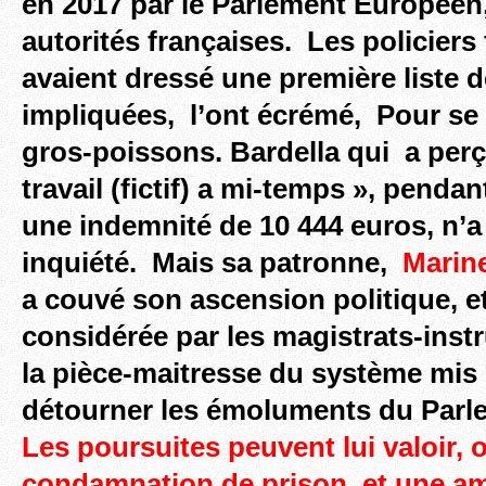
en 2017 par le Parlement Européen,
autorités françaises. Les policiers
avaient dressé une première liste 
impliquées,
l’ont écrémé,
Pour se 
gros-poissons. Bardella qui
a perç
travail (fictif) a mi-temps », pendan
une indemnité de 10 444 euros, n’
inquiété.
Mais sa patronne,
Marine
a couvé son ascension politique, et
considérée par les magistrats-ins
la pièce-maitresse du système mis 
détourner les émoluments du Parl
Les poursuites peuvent lui valoir, o
condamnation de prison, et une a