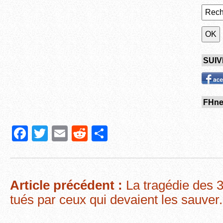
SUIV
FHn
F
T
E
R
P
a
wi
m
e
ar
c
tt
ail
d
ta
e
er
di
g
Article précédent :
La tragédie des 3
b
t
er
tués par ceux qui devaient les sauver
o