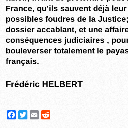
France, qu’ils sauvent déjà leu
possibles foudres de la Justice
dossier accablant, et une affair
conséquences judiciaires , pour
bouleverser totalement le payas
français.
Frédéric HELBERT
F
T
E
R
a
wi
m
e
Partager