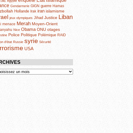
enquête
GSE
egypte
ance
guerre
GIGN
Hamas
Gendarmerie
iran
zbollah
islamisme
Hollande
Irak
Liban
rael
Justice
Jihad
jeux olympiques
Merah
Moyen-Orient
i
menace
Obama
otages
ONU
tanyahu
Nice
Politique
Police
Polémique
RAID
estine
syrie
on d'état
Russie
Sécurité
errorisme
USA
RCHIVES