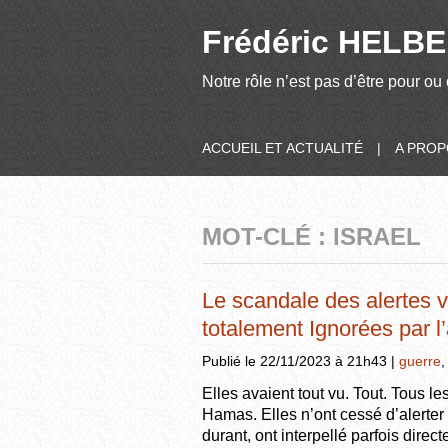
Frédéric HELBER
Notre rôle n’est pas d’être pour ou 
ACCUEIL ET ACTUALITÉ
|
A PRO
MOT-CLÉ : ISRAEL
Le scandale des alertes v
totalement Ignorées par l
Publié le 22/11/2023 à 21h43 |
guerre
Elles avaient tout vu. Tout. Tous le
Hamas. Elles n’ont cessé d’alerter 
durant, ont interpellé parfois dire