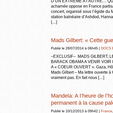
D’UN EXTREME A l’AUTRE… QUAN
acharnée oppose en France partisan
concert, organisé sous l’égide du M
station balnéaire d’Ashdod, Hanna G
[…]
Mads Gilbert: « Cette gue
Publié le 28/07/2014 à 06h45 |
DOCS 
–EXCLUSIF– MADS GILBERT, L
BARACK OBAMA A VENIR VOIR 
A « COEUR OUVERT ». Gaza, Hôpit
Mads Gilbert – Ma lettre ouverte à
vraiment pas. En fait nous […]
Mandela: A l’heure de l’
permanent à la cause pal
Publié le 10/12/2013 à 09h42 |
France