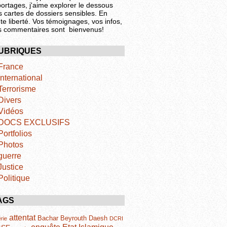
portages, j'aime explorer le dessous
s cartes de dossiers sensibles. En
te liberté. Vos témoignages, vos infos,
s commentaires sont bienvenus!
UBRIQUES
France
International
Terrorisme
Divers
Vidéos
DOCS EXCLUSIFS
Portfolios
Photos
guerre
Justice
Politique
AGS
attentat
Bachar
Beyrouth
Daesh
rie
DCRI
Etat Islamique