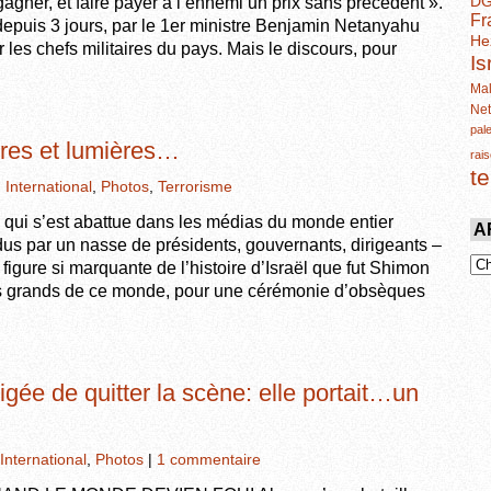
D
 gagner, et faire payer à l’ennemi un prix sans précédent ».
Fr
 depuis 3 jours, par le 1er ministre Benjamin Netanyahu
He
 les chefs militaires du pays. Mais le discours, pour
Is
Mal
Ne
pal
res et lumières…
rais
t
,
International
,
Photos
,
Terrorisme
ui s’est abattue dans les médias du monde entier
A
s par un nasse de présidents, gouvernants, dirigeants –
figure si marquante de l’histoire d’Israël que fut Shimon
les grands de ce monde, pour une cérémonie d’obsèques
igée de quitter la scène: elle portait…un
International
,
Photos
|
1 commentaire