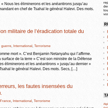
re
« Nous les éliminerons et les anéantirons jusqu’au
de
mmandant en chef de Tsahal le général Halevi. Des mots.
tou
vo
R
on militaire de l’éradication totale du
,
guerre
,
International
,
Terrorisme
mme mort ». C’est Benjamin Netanyahu qui l’affirme.
 surface de la terre » C’est son ministre de la Défense
es éliminerons et les anéantirons » jusqu’au dernier »
Tsahal le général Halevi. Des mots. Secs, […]
rreurs, les fautes insensées du
.
T
France
,
International
,
Terrorisme
Algé