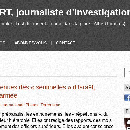
T, journaliste d'investigatio
contre, il est de porter la plume dans la plaie. (Albert Londres)
POS
|
ABONNEZ-VOUS
|
CONTACT
enues des « sentinelles » d’Israël,
S
’armée
,
International
,
Photos
,
Terrorisme
F
s préparatifs, les entrainements, les « répétitions », du
leur hiérarchie. Elles ont rédigé des rapports, des mois
ctement des officiers-supérieurs. Elles avaient conscience