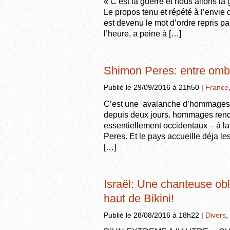
« C’est la guerre et nous allons la
Le propos tenu et répété à l’envie
est devenu le mot d’ordre repris par
l’heure, a peine à […]
Shimon Peres: entre omb
Publié le 29/09/2016 à 21h50 |
France
C’est une avalanche d’hommages q
depuis deux jours. hommages rendu
essentiellement occidentaux – à la 
Peres. Et le pays accueille déja 
[…]
Israël: Une chanteuse obl
haut de Bikini!
Publié le 28/08/2016 à 18h22 |
Divers
,