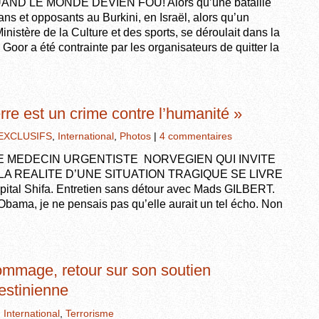
D LE MONDE DEVIEN FOU! Alors qu’une bataille
s et opposants au Burkini, en Israël, alors qu’un
inistère de la Culture et des sports, se déroulait dans la
oor a été contrainte par les organisateurs de quitter la
rre est un crime contre l’humanité »
EXCLUSIFS
,
International
,
Photos
|
4 commentaires
E MEDECIN URGENTISTE NORVEGIEN QUI INVITE
LA REALITE D’UNE SITUATION TRAGIQUE SE LIVRE
al Shifa. Entretien sans détour avec Mads GILBERT.
 Obama, je ne pensais pas qu’elle aurait un tel écho. Non
hommage, retour sur son soutien
estinienne
,
International
,
Terrorisme