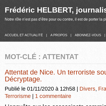
Frédéric HELBERT, journalis
Notre rôle n’est pas d’être pour ou contre, il est de porter la
ACCUEIL ET ACTUALITÉ
|
A PROPOS
|
ABONNEZ-VOUS
MOT-CLÉ : ATTENTAT
Attentat de Nice. Un terroriste so
Décryptage.
Publié le 01/11/2020 à 12h58 |
Divers
,
Fr
Terrorisme
|
1 commentaire