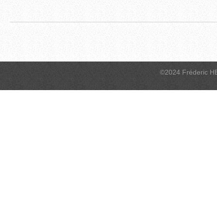
©2024 Fréderic H