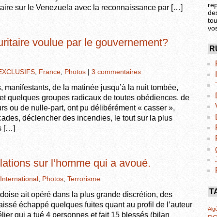
re
 claire sur le Venezuela avec la reconnaissance par […]
de
tou
vo
curitaire voulue par le gouvernement?
R
EXCLUSIFS
,
France
,
Photos
|
3 commentaires
manifestants, de la matinée jusqu’à la nuit tombée,
, et quelques groupes radicaux de toutes obédiences, de
leurs ou de nulle-part, ont pu délibérément « casser »,
icades, déclencher des incendies, le tout sur la plus
s […]
lations sur l’homme qui a avoué.
International
,
Photos
,
Terrorisme
T
ise ait opéré dans la plus grande discrétion, des
aissé échappé quelques fuites quant au profil de l’auteur
Algé
er qui a tué 4 personnes et fait 15 blessés (bilan