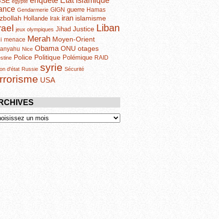
enquête
GSE
egypte
ance
guerre
GIGN
Hamas
Gendarmerie
iran
zbollah
islamisme
Hollande
Irak
Liban
rael
Justice
Jihad
jeux olympiques
Merah
Moyen-Orient
i
menace
Obama
otages
ONU
tanyahu
Nice
Politique
Police
Polémique
RAID
estine
syrie
on d'état
Russie
Sécurité
errorisme
USA
RCHIVES