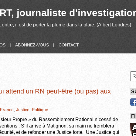
T, journaliste d'investigatio
contre, il est de porter la plume dans la plaie. (Albert Londres)
POS
|
ABONNEZ-VOUS
|
CONTACT
ui attend un RN peut-être (ou pas) aux
S
France
,
Justice
,
Politique
F
nsieur Propre » du Rassemblement Rational n’cessé de
entions : S’il arrive à Matignon, sa main ne tremblera
sécurité, et de refonder une Justice forte. Une Justice qui