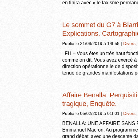
en finira avec « le laxisme permane
Le sommet du G7 à Biarritz
Explications. Cartographi
Publié le 21/08/2019 à 14h58 |
Divers
,
FH – Vous êtes un très haut foncti
comme on dit. Vous avez exercé à t
direction opérationnelle de dispositi
tenue de grandes manifestations po
Affaire Benalla. Perquisi
tragique, Enquête.
Publié le 05/02/2019 à 01h01 |
Divers
,
BENALLA: UNE AFFAIRE SANS FIN 
Emmanuel Macron. Au programme, 
grand débat, avec une descente dan