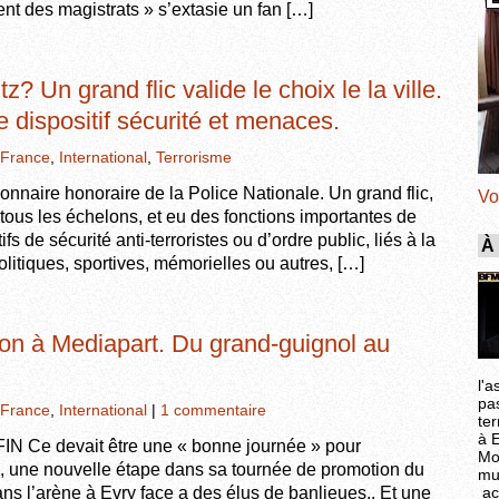
nt des magistrats » s’extasie un fan […]
? Un grand flic valide le choix le la ville.
e dispositif sécurité et menaces.
France
,
International
,
Terrorisme
onnaire honoraire de la Police Nationale. Un grand flic,
Vo
ous les échelons, et eu des fonctions importantes de
fs de sécurité anti-terroristes ou d’ordre public, liés à la
À
litiques, sportives, mémorielles ou autres, […]
tion à Mediapart. Du grand-guignol au
l'a
pa
France
,
International
|
1 commentaire
ter
à 
Ce devait être une « bonne journée » pour
Mo
une nouvelle étape dans sa tournée de promotion du
mu
ac
s l’arène à Evry face a des élus de banlieues.. Et une