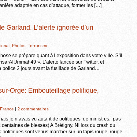
manière adaptée en cas d’attaque, former les […]
de Garland. L’alerte ignorée d’un
tional
,
Photos
,
Terrorisme
se se prépare quant à l’exposition dans votre ville. S’il
nsarAlUmmah49 ». L’alerte lancée sur Twitter, et
 police 2 jours avant la fusillade de Garland…
ur-Orge: Embouteillage politique,
France
|
2 commentaires
ais je n’avais vu autant de politiques, de ministres,, pas
centaines de blessés) A Brétigny. Ni lors du crash du
s politiques sont venus marcher sur un tapis rouge, rouge