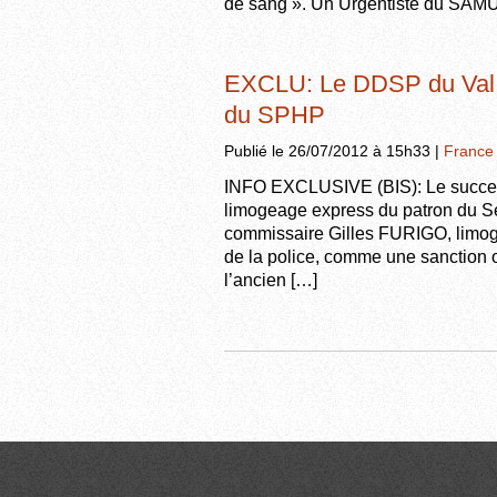
de sang ». Un Urgentiste du SAMU
EXCLU: Le DDSP du Val 
du SPHP
Publié le 26/07/2012 à 15h33 |
France
INFO EXCLUSIVE (BIS): Le succes
limogeage express du patron du Se
commissaire Gilles FURIGO, limog
de la police, comme une sanction o
l’ancien […]