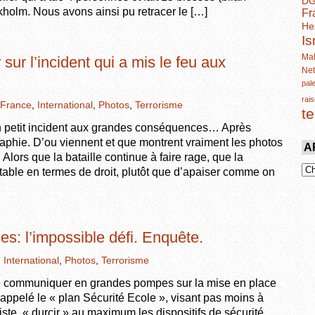
D
kholm. Nous avons ainsi pu retracer le […]
Fr
He
Is
Mal
sur l’incident qui a mis le feu aux
Ne
pal
rais
France
,
International
,
Photos
,
Terrorisme
t
 un petit incident aux grandes conséquences… Après
aphie. D’ou viennent et que montrent vraiment les photos
A
Alors que la bataille continue à faire rage, que la
utable en termes de droit, plutôt que d’apaiser comme on
es: l’impossible défi. Enquête.
,
International
,
Photos
,
Terrorisme
e communiquer en grandes pompes sur la mise en place
appelé le « plan Sécurité Ecole », visant pas moins à
iste, « durcir » au maximum les dispositifs de sécurité