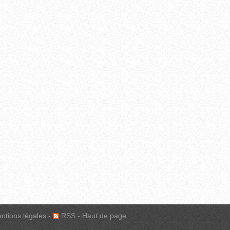
ntions légales
-
RSS
-
Haut de page