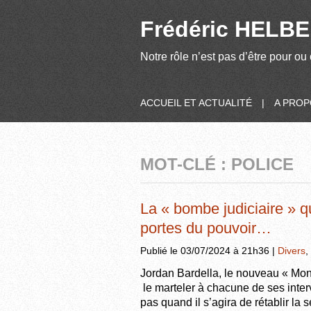
Frédéric HELBER
Notre rôle n’est pas d’être pour ou 
ACCUEIL ET ACTUALITÉ
|
A PRO
MOT-CLÉ : POLICE
La « bombe judiciaire » q
portes du pouvoir…
Publié le 03/07/2024 à 21h36 |
Divers
,
Jordan Bardella, le nouveau « Mo
le marteler à chacune de ses interv
pas quand il s’agira de rétablir la 