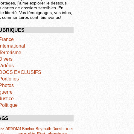
portages, j'aime explorer le dessous
s cartes de dossiers sensibles. En
te liberté. Vos témoignages, vos infos,
s commentaires sont bienvenus!
UBRIQUES
France
International
Terrorisme
Divers
Vidéos
DOCS EXCLUSIFS
Portfolios
Photos
guerre
Justice
Politique
AGS
attentat
Bachar
Beyrouth
Daesh
rie
DCRI
Etat Islamique