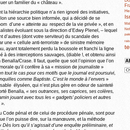
D
quer un familier du « château ».
Fr
He
 la hiérarchie politique n’a rien ignoré des initiatives,
Is
lon une source bien informée, qui a décidé de se
Mal
om d’une « atteinte au respect de la vie privée », et en
Ne
nalistes évoluant sous la direction d’Edwy Plenel, – lequel
pal
t d’autres (dont votre serviteur) du scandale des
rais
 une « cellule anti-terroriste » de sinistre mémoire
t
, ayant totalement perdu la boussole et franchi la ligne
à des interceptions sauvages, (diable !, et obtenu ainsi
A
Benalla/Crase. Il faut, quelle que soit l’opinion que l’on
morale qu’il confère à sa « mission de journaliste »
en tout le cas pour ces motifs que le journal est poursuivi,
anquilles comme Baptiste. C’est le monde à l’envers
»
able élyséen, qui n’est plus gère en odeur de sainteté
orté Benalla
, « ses outrances, ses caprices, ses colères,
amin jouant avec tous les « gadgets’ policiers et autres
 ».
u Code pénal et de celui de procédure pénale, sont pour
 que l’on puisse dire, sur la manœuvre, et la méthode
« Dès lors qu’il s’agissait d’une enquête préliminaire, et