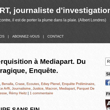
T, journaliste d'investigatio
contre, il est de porter la plume dans la plaie. (Albert Londres)
POS
|
ABONNEZ-VOUS
|
CONTACT
erquisition à Mediapart. Du
tragique, Enquête.
S
,
Benalla
,
Crase
,
Ecoutes
,
Edwy Plenel
,
Enquête Préliminaire
,
e Arffi
,
Journalisme
,
Justice
,
Macron
,
Mediapart
,
Parquet De
esse
,
Rémy Heitz
|
1 commentaire
F
IRE SANS FIN