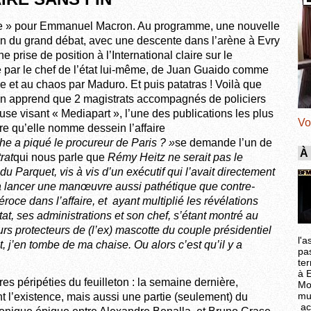
ée » pour Emmanuel Macron. Au programme, une nouvelle
n du grand débat, avec une descente dans l’arène à Evry
e prise de position à l’International claire sur le
par le chef de l’état lui-même, de Juan Guaido comme
e et au chaos par Maduro. Et puis patatras ! Voilà que
on apprend que 2 magistrats accompagnés de policiers
use visant « Mediapart », l’une des publications les plus
Vo
ire qu’elle nomme dessein l’affaire
e a piqué le procureur de Paris ? »
se demande l’un de
À
rat
qui nous parle que
Rémy Heitz ne serait pas le
u Parquet, vis à vis d’un exécutif qui l’avait directement
à lancer une manœuvre aussi pathétique que contre-
éroce dans l’affaire, et ayant multiplié les révélations
t, ses administrations et son chef, s’étant montré au
rs protecteurs de (l’ex) mascotte du couple présidentiel
l'a
t, j’en tombe de ma chaise. Ou alors c’est qu’il y a
pa
ter
à 
es péripéties du feuilleton : la semaine dernière,
Mo
mu
 l’existence, mais aussi une partie (seulement) du
ac