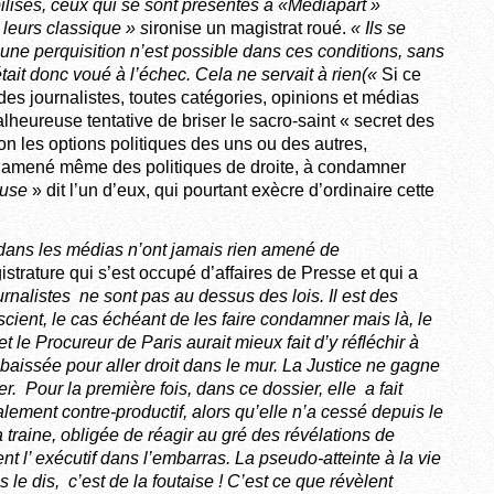
ilisés, ceux qui se sont présentés à «Mediapart »
 leurs classique » s
ironise un magistrat roué.
« Ils se
cune perquisition n’est possible dans ces conditions, sans
tait donc voué à l’échec. Cela ne servait à rien(«
Si ce
 des journalistes, toutes catégories, opinions et médias
lheureuse tentative de briser le sacro-saint « secret des
lon les options politiques des uns ou des autres,
 a amené même des politiques de droite, à condamner
euse
» dit l’un d’eux, qui pourtant exècre d’ordinaire cette
) dans les médias n’ont jamais rien amené de
strature qui s’est occupé d’affaires de Presse et qui a
urnalistes ne sont pas au dessus des lois. Il est des
cient, le cas échéant de les faire condamner mais là, le
t le Procureur de Paris aurait mieux fait d’y réfléchir à
e baissée pour aller droit dans le mur. La Justice ne gagne
r. Pour la première fois, dans ce dossier, elle a fait
alement contre-productif, alors qu’elle n’a cessé depuis le
a traine, obligée de réagir au gré des révélations de
 l’ exécutif dans l’embarras. La pseudo-atteinte à la vie
 le dis, c’est de la foutaise ! C’est ce que révèlent