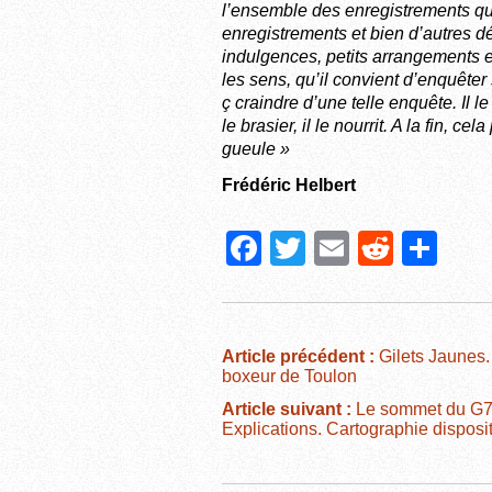
l’ensemble des enregistrements qui 
enregistrements et bien d’autres d
indulgences, petits arrangements e
les sens, qu’il convient d’enquête
ç craindre d’une telle enquête. Il l
le brasier, il le nourrit. A la fin, c
gueule »
Frédéric Helbert
F
T
E
R
P
a
wi
m
e
ar
c
tt
ail
d
ta
e
er
di
g
Article précédent :
Gilets Jaunes. 
boxeur de Toulon
b
t
er
Article suivant :
Le sommet du G7 à 
o
Explications. Cartographie disposit
o