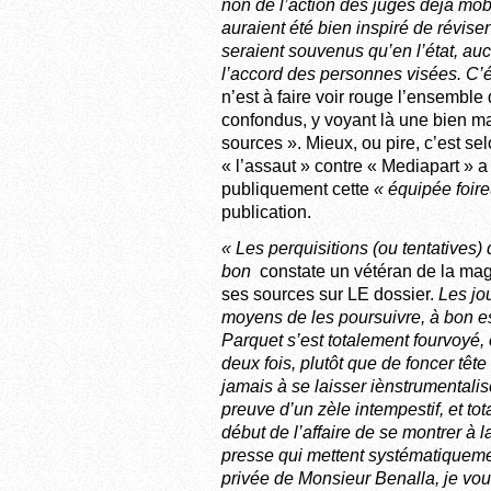
non de l’action des juges déjà mob
auraient été bien inspiré de réviser
seraient souvenus qu’en l’état, au
l’accord des personnes visées. C’é
n’est à faire voir rouge l’ensemble
confondus, y voyant là une bien ma
sources ». Mieux, ou pire, c’est se
« l’assaut » contre « Mediapart »
publiquement cette
« équipée foir
publication.
« Les perquisitions (ou tentatives
bon
constate un vétéran de la magi
ses sources sur LE dossier.
Les jo
moyens de les poursuivre, à bon es
Parquet s’est totalement fourvoyé, e
deux fois, plutôt que de foncer têt
jamais à se laisser iènstrumentalise
preuve d’un zèle intempestif, et tot
début de l’affaire de se montrer à l
presse qui mettent systématiquement
privée de Monsieur Benalla, je vous