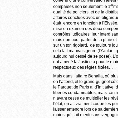
contenu d’une conversation téléph
er
comparses non seulement le 1
ma
qualité de policiers, et de la distr
affaires conclues avec un oligarque
était encore en fonction à l’Elysée
mise en examen des deux compères,
contrôles judicaires, leur interdisa
mais non pour parler de la pluie e
sur un ton rigolard, de toujours jou
cela fait mauvais genre (D’autant 
aujourd’hui cessé de se poser). L’o
eut amené la Justice à pour le mo
respectueux des règles fixées…
Mais dans l’affaire Benalla, où plu
on l’attend, et le grand-guignol côt
le Parquet de Paris a, d’initiative
libertés condamnables, mais ce mé
n’ayant cessé de multiplier les rév
l’état, on ait vraiment coupé les po
laisser entendre lors de sa derniè
moins qu’il ait menti sans vergogn