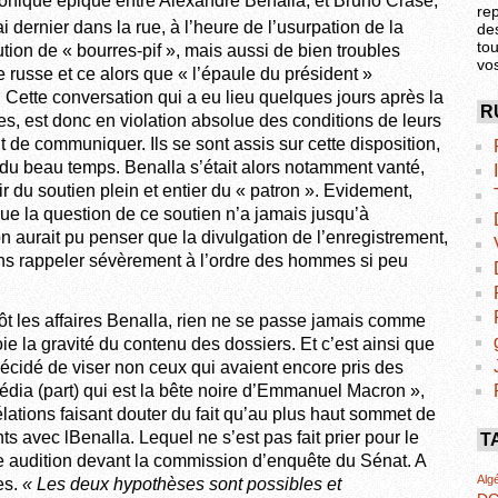
onique épique entre Alexandre Benalla, et Bruno Crase,
re
i dernier dans la rue, à l’heure de l’usurpation de la
de
tou
ibution de « bourres-pif », mais aussi de bien troubles
vo
 russe et ce alors que « l’épaule du président »
. Cette conversation qui a eu lieu quelques jours après la
R
 est donc en violation absolue des conditions de leurs
nt de communiquer. Ils se sont assis sur cette disposition,
t du beau temps. Benalla s’était alors notamment vanté,
ir du soutien plein et entier du « patron ». Evidement,
que la question de ce soutien n’a jamais jusqu’à
n aurait pu penser que la divulgation de l’enregistrement,
ins rappeler sévèrement à l’ordre des hommes si peu
tôt les affaires Benalla, rien ne se passe jamais comme
oie la gravité du contenu des dossiers. Et c’est ainsi que
, décidé de viser non ceux qui avaient encore pris des
dia (part) qui est la bête noire d’Emmanuel Macron »,
élations faisant douter du fait qu’au plus haut sommet de
nts avec lBenalla. Lequel ne s’est pas fait prier pour le
T
re audition devant la commission d’enquête du Sénat. A
Algé
es.
« Les deux hypothèses sont possibles et