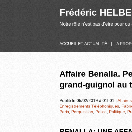
Frédéric HELBER
Notre rôle n’est pas d’être pour ou 
ACCUEIL ET ACTUALITÉ
|
A PRO
Affaire Benalla. P
grand-guignol au 
Publié le 05/02/2019 à 01h01 |
Affaires
Enregistrements Téléphoniques
,
Fabric
Paris
,
Perquisition
,
Police
,
Politique
,
Pr
BENALLA: UNE AFFA