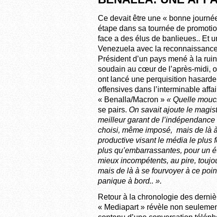
Ce devait être une « bonne journ
étape dans sa tournée de promotio
face a des élus de banlieues.. Et un
Venezuela avec la reconnaissance 
Président d’un pays mené à la ruin
soudain au cœur de l’après-midi, 
ont lancé une perquisition hasarde
offensives dans l’interminable affa
« Benalla/Macron »
« Quelle mouch
se pairs.
On savait ajoute le magist
meilleur garant de l’indépendance d
choisi, même imposé, mais de là 
productive visant le média le plus f
plus qu’embarrassantes, pour un éta
mieux incompétents, au pire, toujou
mais de là à se fourvoyer à ce poin
panique à bord.. ».
Retour à la chronologie des dernièr
« Mediapart » révèle non seulement