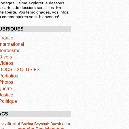
portages, j'aime explorer le dessous
s cartes de dossiers sensibles. En
te liberté. Vos témoignages, vos infos,
s commentaires sont bienvenus!
UBRIQUES
France
International
Terrorisme
Divers
Vidéos
DOCS EXCLUSIFS
Portfolios
Photos
guerre
Justice
Politique
AGS
attentat
Bachar
Beyrouth
Daesh
rie
DCRI
Etat Islamique