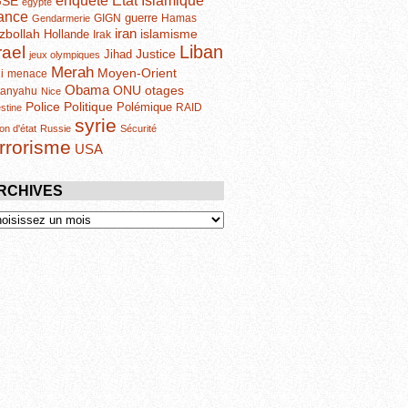
enquête
GSE
egypte
ance
guerre
GIGN
Hamas
Gendarmerie
iran
zbollah
islamisme
Hollande
Irak
Liban
rael
Justice
Jihad
jeux olympiques
Merah
Moyen-Orient
i
menace
Obama
otages
ONU
tanyahu
Nice
Politique
Police
Polémique
RAID
estine
syrie
on d'état
Russie
Sécurité
errorisme
USA
RCHIVES