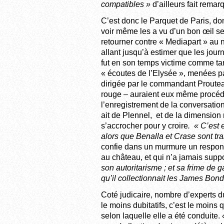
compatibles »
d’ailleurs fait remar
C’est donc le Parquet de Paris, dont
voir même les a vu d’un bon œil se
retourner contre « Mediapart » au n
allant jusqu’à estimer que les jour
fut en son temps victime comme tan
« écoutes de l’Elysée », menées par
dirigée par le commandant Prouteau
rouge – auraient eux même procédé 
l’enregistrement de la conversation 
ait de Plennel, et de la dimension 
s’accrocher pour y croire
. « C’est 
alors que Benalla et Crase sont tr
confie dans un murmure un respons
au château, et qui n’a jamais supp
son autoritarisme ; et sa frime de g
qu’il collectionnait les James Bond
Coté judicaire, nombre d’experts d
le moins dubitatifs, c’est le moins
selon laquelle elle a été conduite.