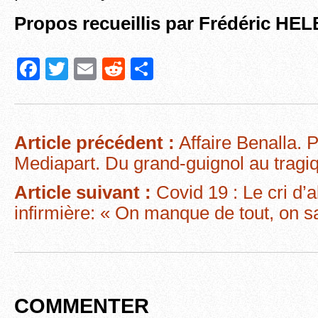
Propos recueillis par Frédéric H
F
T
E
R
P
a
wi
m
e
ar
c
tt
ail
d
ta
e
er
di
g
Article précédent :
Affaire Benalla. P
b
t
er
Mediapart. Du grand-guignol au tragi
o
Article suivant :
Covid 19 : Le cri d’
o
infirmière: « On manque de tout, on s
k
COMMENTER