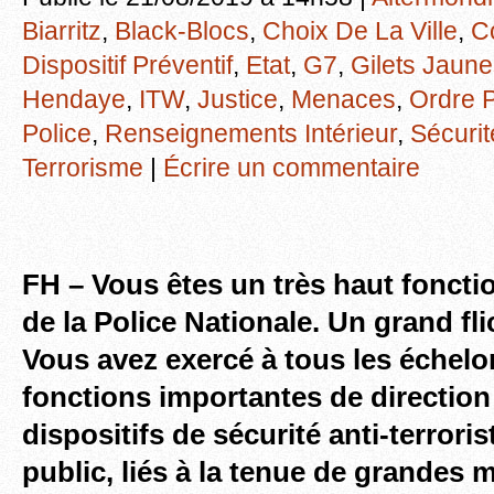
Biarritz
,
Black-Blocs
,
Choix De La Ville
,
C
Dispositif Préventif
,
Etat
,
G7
,
Gilets Jaun
Hendaye
,
ITW
,
Justice
,
Menaces
,
Ordre P
Police
,
Renseignements Intérieur
,
Sécurit
Terrorisme
|
Écrire un commentaire
FH – Vous êtes un très haut foncti
de la Police Nationale. Un grand fl
Vous avez exercé à tous les échelo
fonctions importantes de direction
dispositifs de sécurité anti-terrori
public, liés à la tenue de grandes 