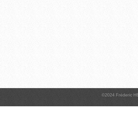
©2024 Fréderic H