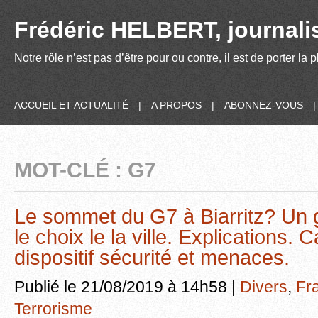
Frédéric HELBERT, journalis
Notre rôle n’est pas d’être pour ou contre, il est de porter la
ACCUEIL ET ACTUALITÉ
|
A PROPOS
|
ABONNEZ-VOUS
MOT-CLÉ : G7
Le sommet du G7 à Biarritz? Un gr
le choix le la ville. Explications. 
dispositif sécurité et menaces.
Publié le 21/08/2019 à 14h58 |
Divers
,
Fr
Terrorisme