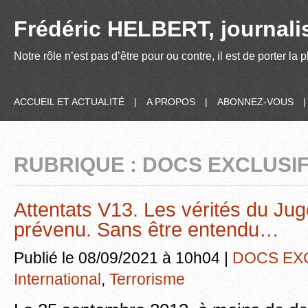
Frédéric HELBERT, journalis
Notre rôle n’est pas d’être pour ou contre, il est de porter la
ACCUEIL ET ACTUALITÉ
|
A PROPOS
|
ABONNEZ-VOUS
RUBRIQUE : DOCS EXCLUSI
Attentats V13. Les vérités du Juge 
prévenu. Sans être entendu…
Publié le 08/09/2021 à 10h04 |
DOCS EX
International
,
Terrorisme