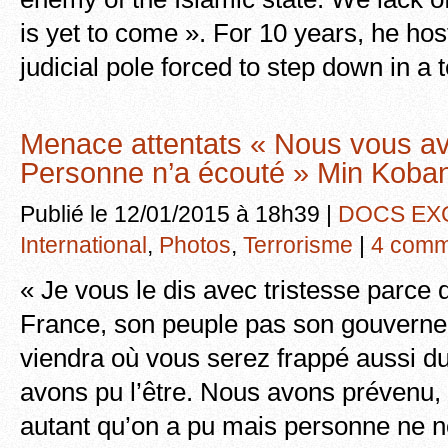
is yet to come ». For 10 years, he host
judicial pole forced to step down in a
Menace attentats « Nous vous a
Personne n’a écouté » Min Koba
Publié le 12/01/2015 à 18h39 |
DOCS EX
International
,
Photos
,
Terrorisme
|
4 comm
« Je vous le dis avec tristesse parce 
France, son peuple pas son gouvernem
viendra où vous serez frappé aussi 
avons pu l’être. Nous avons prévenu, 
autant qu’on a pu mais personne ne n