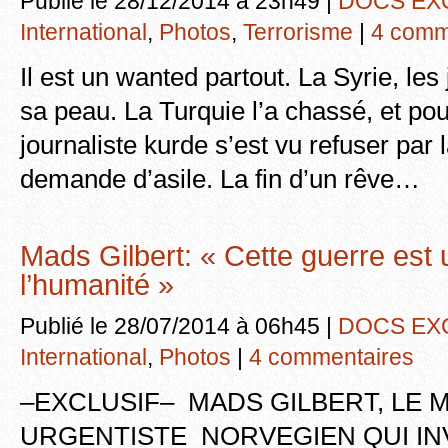
Publié le 28/12/2014 à 23h49 |
DOCS EX
International
,
Photos
,
Terrorisme
|
4 comm
Il est un wanted partout. La Syrie, les
sa peau. La Turquie l’a chassé, et po
journaliste kurde s’est vu refuser par
demande d’asile. La fin d’un rêve…
Mads Gilbert: « Cette guerre est 
l’humanité »
Publié le 28/07/2014 à 06h45 |
DOCS EX
International
,
Photos
|
4 commentaires
–EXCLUSIF– MADS GILBERT, LE 
URGENTISTE NORVEGIEN QUI IN