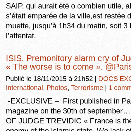
SAIP, qui aurait été o combien utile, 
s’était emparée de la ville,est resté
muette, jusqu’à 1h34 du matin, soit 3
l’attentat.
ISIS. Premonitory alarm cry of Ju
« The worse is to come ». @Pari
Publié le 18/11/2015 à 21h52 |
DOCS EX
International
,
Photos
,
Terrorisme
|
1 comm
-EXCLUSIVE – First published in Pa
magazine on the 30th of septembe
OF JUDGE TREVIDIC « France is th
enemy of the Islamic state. We lack 