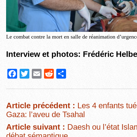
Le combat contre la mort en salle de réanimation d’urgen
Interview et photos: Frédéric Helbe
F
T
E
R
P
a
wi
m
e
ar
c
tt
ail
d
ta
e
er
di
g
Article précédent :
Les 4 enfants tué
b
t
er
Gaza: l’aveu de Tsahal
o
Article suivant :
Daesh ou l’état Isla
o
débat sémantique