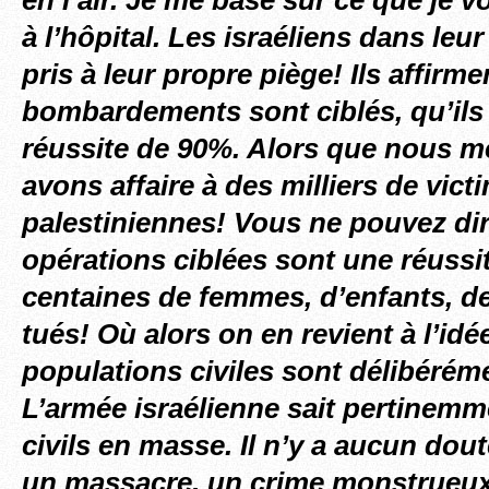
en l’air. Je me base sur ce que je v
à l’hôpital. Les israéliens dans leu
pris à leur propre piège! Ils affirme
bombardements sont ciblés, qu’ils
réussite de 90%. Alors que nous m
avons affaire à des milliers de vict
palestiniennes! Vous ne pouvez dir
opérations ciblées sont une réussi
centaines de femmes, d’enfants, de 
tués! Où alors on en revient à l’idé
populations civiles sont délibérém
L’armée israélienne sait pertinemm
civils en masse. Il n’y a aucun dout
un massacre, un crime monstrueux.