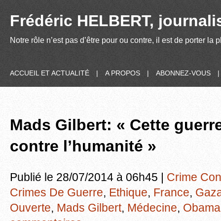
Frédéric HELBERT, journalis
Notre rôle n’est pas d’être pour ou contre, il est de porter la
ACCUEIL ET ACTUALITÉ
|
A PROPOS
|
ABONNEZ-VOUS
Mads Gilbert: « Cette guerr
contre l’humanité »
Publié le 28/07/2014 à 06h45 |
Crime Con
Crimes De Guerre
,
Ethique
,
France
,
Gaz
Ouverte
,
Mads Gilbert
,
Médecine
,
Obama