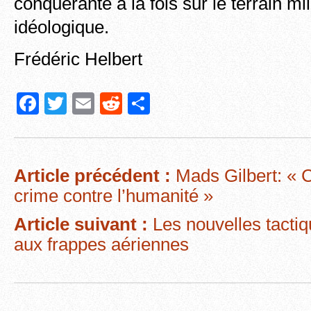
conquérante à la fois sur le terrain mili
idéologique.
Frédéric Helbert
F
T
E
R
P
a
wi
m
e
ar
c
tt
ail
d
ta
e
er
di
g
Article précédent :
Mads Gilbert: « C
b
t
er
crime contre l’humanité »
o
Article suivant :
Les nouvelles tacti
o
aux frappes aériennes
k