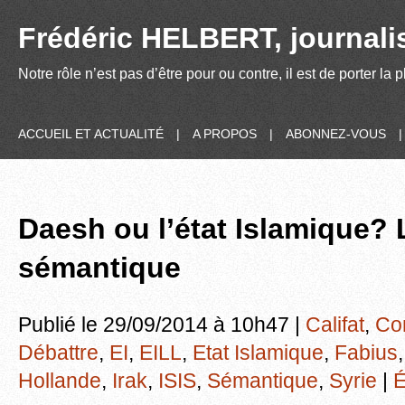
Frédéric HELBERT, journalis
Notre rôle n’est pas d’être pour ou contre, il est de porter la
ACCUEIL ET ACTUALITÉ
|
A PROPOS
|
ABONNEZ-VOUS
Daesh ou l’état Islamique? 
sémantique
Publié le 29/09/2014 à 10h47 |
Califat
,
Co
Débattre
,
EI
,
EILL
,
Etat Islamique
,
Fabius
Hollande
,
Irak
,
ISIS
,
Sémantique
,
Syrie
|
É