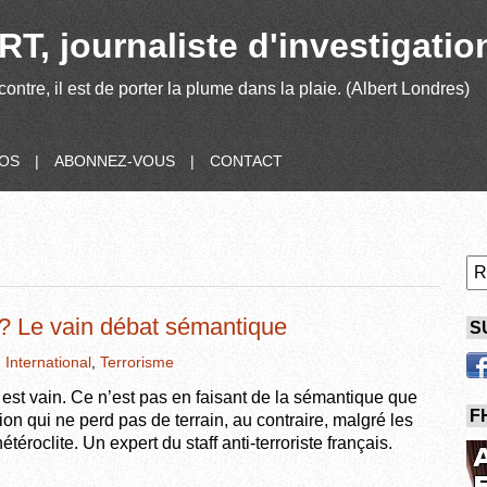
T, journaliste d'investigatio
contre, il est de porter la plume dans la plaie. (Albert Londres)
POS
|
ABONNEZ-VOUS
|
CONTACT
e? Le vain débat sémantique
S
,
International
,
Terrorisme
est vain. Ce n’est pas en faisant de la sémantique que
F
on qui ne perd pas de terrain, au contraire, malgré les
téroclite. Un expert du staff anti-terroriste français.