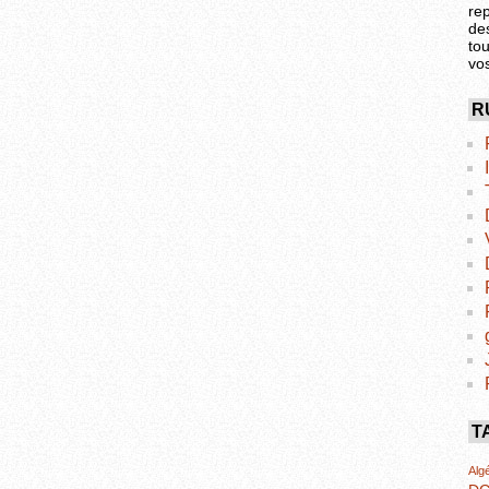
re
de
tou
vo
R
T
Algé