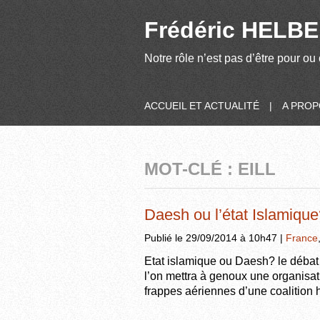
Frédéric HELBER
Notre rôle n’est pas d’être pour ou 
ACCUEIL ET ACTUALITÉ
|
A PRO
MOT-CLÉ : EILL
Daesh ou l’état Islamiqu
Publié le 29/09/2014 à 10h47 |
France
Etat islamique ou Daesh? le débat 
l’on mettra à genoux une organisati
frappes aériennes d’une coalition hé