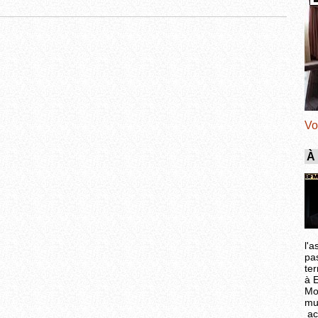
Vo
À
l'a
pa
ter
à 
Mo
mu
ac