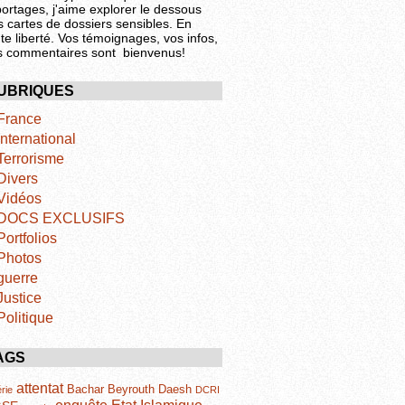
portages, j'aime explorer le dessous
s cartes de dossiers sensibles. En
te liberté. Vos témoignages, vos infos,
s commentaires sont bienvenus!
UBRIQUES
France
International
Terrorisme
Divers
Vidéos
DOCS EXCLUSIFS
Portfolios
Photos
guerre
Justice
Politique
AGS
attentat
Bachar
Beyrouth
Daesh
rie
DCRI
Etat Islamique