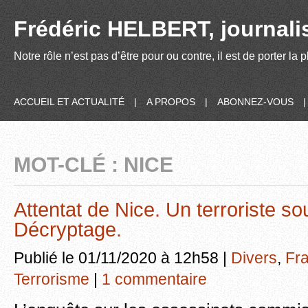
Frédéric HELBERT, journalis
Notre rôle n’est pas d’être pour ou contre, il est de porter la
ACCUEIL ET ACTUALITÉ
|
A PROPOS
|
ABONNEZ-VOUS
MOT-CLÉ : NICE
Attentat de Nice. Un terroriste so
Décryptage.
Publié le 01/11/2020 à 12h58 |
Divers
,
Fr
Terrorisme
|
1 commentaire