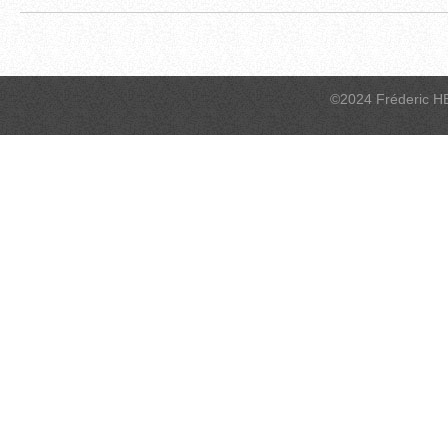
©2024 Fréderic H