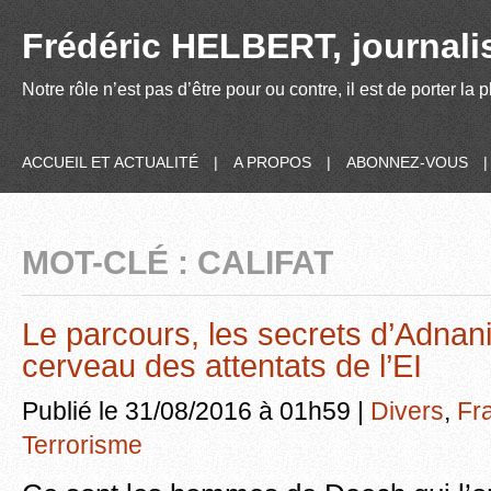
Frédéric HELBERT, journalis
Notre rôle n’est pas d’être pour ou contre, il est de porter la
ACCUEIL ET ACTUALITÉ
|
A PROPOS
|
ABONNEZ-VOUS
MOT-CLÉ : CALIFAT
Le parcours, les secrets d’Adnani,
cerveau des attentats de l’EI
Publié le 31/08/2016 à 01h59 |
Divers
,
Fr
Terrorisme