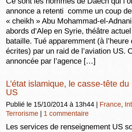
Ce sont les hommes de Daech qui l’on
annonce a retenti comme un coup de 
« cheikh » Abu Mohammad-el-Adnani 
abords d’Alep en Syrie, théâtre actuel
bataille. Tué apparemment (à l’heure 
écrites) par un raid de l’aviation US. 
annoncée par l’agence […]
L’état islamique, le casse-tête d
US
Publié le 15/10/2014 à 13h44 |
France
,
In
Terrorisme
|
1 commentaire
Les services de renseignement US son