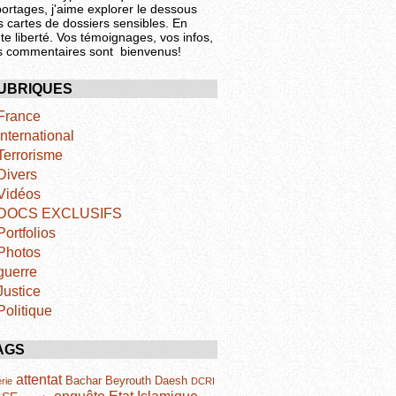
portages, j'aime explorer le dessous
s cartes de dossiers sensibles. En
te liberté. Vos témoignages, vos infos,
s commentaires sont bienvenus!
UBRIQUES
France
International
Terrorisme
Divers
Vidéos
DOCS EXCLUSIFS
Portfolios
Photos
guerre
Justice
Politique
AGS
attentat
Bachar
Beyrouth
Daesh
rie
DCRI
Etat Islamique