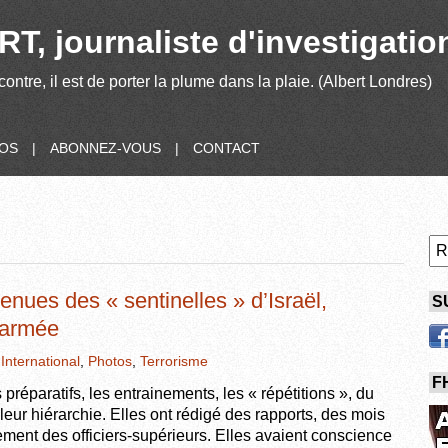
T, journaliste d'investigatio
contre, il est de porter la plume dans la plaie. (Albert Londres)
POS
|
ABONNEZ-VOUS
|
CONTACT
enues des « sentinelles » d’Israël,
S
’armée
,
International
,
Photos
,
Terrorisme
F
s préparatifs, les entrainements, les « répétitions », du
leur hiérarchie. Elles ont rédigé des rapports, des mois
ctement des officiers-supérieurs. Elles avaient conscience