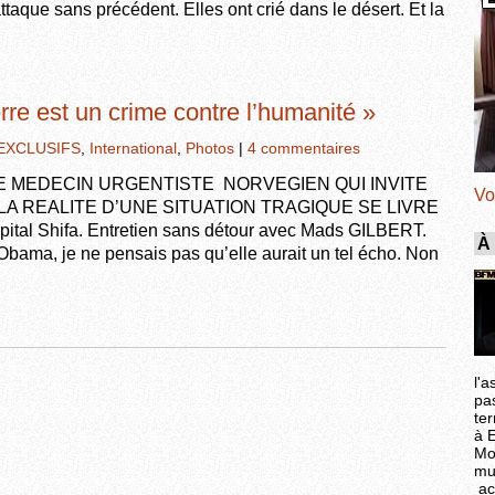
taque sans précédent. Elles ont crié dans le désert. Et la
rre est un crime contre l’humanité »
EXCLUSIFS
,
International
,
Photos
|
4 commentaires
E MEDECIN URGENTISTE NORVEGIEN QUI INVITE
Vo
LA REALITE D’UNE SITUATION TRAGIQUE SE LIVRE
al Shifa. Entretien sans détour avec Mads GILBERT.
À
 Obama, je ne pensais pas qu’elle aurait un tel écho. Non
l'a
pa
ter
à 
Mo
mu
ac