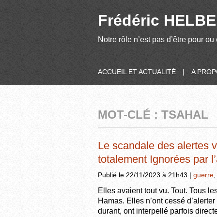
Frédéric HELBER
Notre rôle n’est pas d’être pour ou 
ACCUEIL ET ACTUALITÉ
|
A PRO
MOT-CLÉ : TSAHAL
Le scandale des alertes v
totalement Ignorées par l
Publié le 22/11/2023 à 21h43 |
guerre
Elles avaient tout vu. Tout. Tous le
Hamas. Elles n’ont cessé d’alerter 
durant, ont interpellé parfois dire