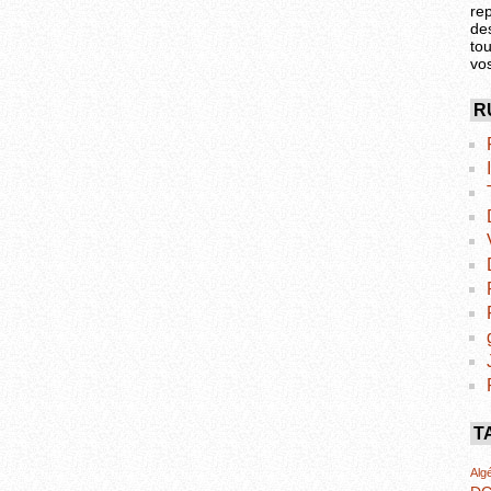
re
de
tou
vo
R
T
Algé