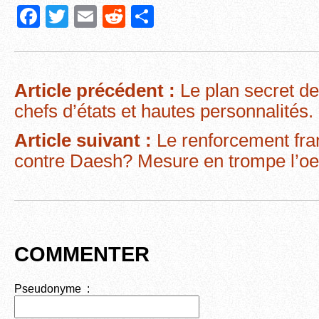
F
T
E
R
P
a
wi
m
e
ar
c
tt
ail
d
ta
e
er
di
g
Article précédent :
Le plan secret d
b
t
er
chefs d’états et hautes personnalités.
o
Article suivant :
Le renforcement fran
o
contre Daesh? Mesure en trompe l’oei
k
COMMENTER
Pseudonyme :