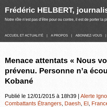
Frédéric HELBERT, journalis
Notre rôle n’est pas d’être pour ou contre, il est de porter la
ACCUEIL ET ACTUALITÉ
|
A PROPOS
|
ABONNEZ-VOUS
Menace attentats « Nous v
prévenu. Personne n’a écou
Kobané
Publié le 12/01/2015 à 18h39 |
Alerte Ign
Combattants Étrangers
,
Daesh
,
EI
,
Franc