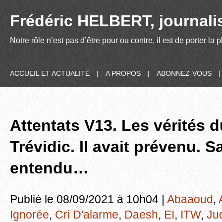
Frédéric HELBERT, journalis
Notre rôle n’est pas d’être pour ou contre, il est de porter la
ACCUEIL ET ACTUALITÉ
|
A PROPOS
|
ABONNEZ-VOUS
Attentats V13. Les vérités 
Trévidic. Il avait prévenu. S
entendu…
Publié le 08/09/2021 à 10h04 |
Abaaoud
,
Ignorée
,
Cri D'alarme
,
Daesh
,
EI
,
ITW
,
Jud