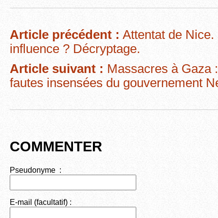
c
tt
ail
d
ta
e
er
di
g
Article précédent :
Attentat de Nice. 
b
t
er
influence ? Décryptage.
o
Article suivant :
Massacres à Gaza : 
o
fautes insensées du gouvernement N
k
COMMENTER
Pseudonyme :
E-mail (facultatif) :