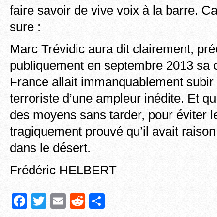
faire savoir de vive voix à la barre. C
sure :
Marc Trévidic aura dit clairement, pr
publiquement en septembre 2013 sa ce
France allait immanquablement subir
terroriste d’une ampleur inédite. Et qu’i
des moyens sans tarder, pour éviter le
tragiquement prouvé qu’il avait raiso
dans le désert.
Frédéric HELBERT
F
T
E
R
P
a
wi
m
e
ar