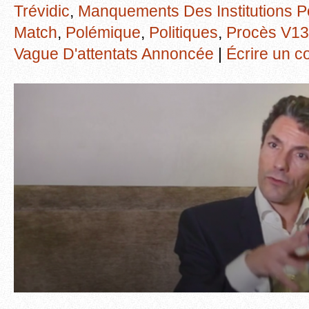
Trévidic
,
Manquements Des Institutions Po
Match
,
Polémique
,
Politiques
,
Procès V13
Vague D'attentats Annoncée
|
Écrire un 