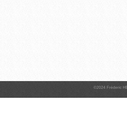
©2024 Fréderic H