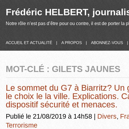
Frédéric HELBERT, journalis
Notre rôle n’est pas d’être pour ou contre, il est de porter la
ACCUEIL ET ACTUALITÉ
|
A PROPOS
|
ABONNEZ-VOUS
MOT-CLÉ : GILETS JAUNES
Le sommet du G7 à Biarritz? Un gr
le choix le la ville. Explications. 
dispositif sécurité et menaces.
Publié le 21/08/2019 à 14h58 |
Divers
,
Fr
Terrorisme