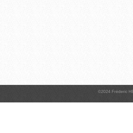
©2024 Fréderic H