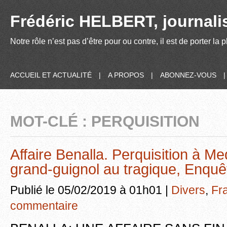
Frédéric HELBERT, journalis
Notre rôle n’est pas d’être pour ou contre, il est de porter la
ACCUEIL ET ACTUALITÉ
|
A PROPOS
|
ABONNEZ-VOUS
MOT-CLÉ : PERQUISITION
Affaire Benalla. Perquisition à Me
grand-guignol au tragique, Enquê
Publié le 05/02/2019 à 01h01 |
Divers
,
Fr
commentaire