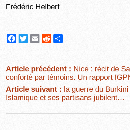
Frédéric Helbert
F
T
E
R
P
a
wi
m
e
ar
c
tt
ail
d
ta
e
er
di
g
Article précédent :
Nice : récit de S
b
t
er
conforté par témoins. Un rapport IGPN
o
Article suivant :
la guerre du Burkini
o
Islamique et ses partisans jubilent…
k