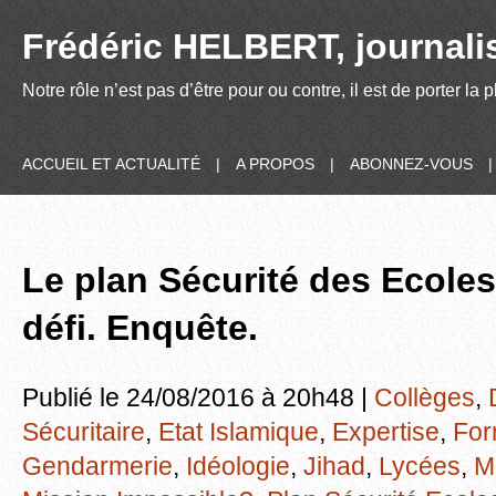
Frédéric HELBERT, journalis
Notre rôle n’est pas d’être pour ou contre, il est de porter la
ACCUEIL ET ACTUALITÉ
|
A PROPOS
|
ABONNEZ-VOUS
Le plan Sécurité des Ecoles
défi. Enquête.
Publié le 24/08/2016 à 20h48 |
Collèges
,
Sécuritaire
,
Etat Islamique
,
Expertise
,
For
Gendarmerie
,
Idéologie
,
Jihad
,
Lycées
,
M