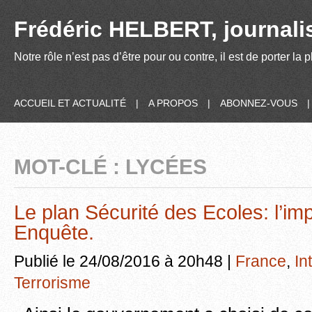
Frédéric HELBERT, journalis
Notre rôle n’est pas d’être pour ou contre, il est de porter la
ACCUEIL ET ACTUALITÉ
|
A PROPOS
|
ABONNEZ-VOUS
MOT-CLÉ : LYCÉES
Le plan Sécurité des Ecoles: l’imp
Enquête.
Publié le 24/08/2016 à 20h48 |
France
,
In
Terrorisme