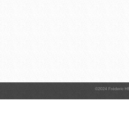
©2024 Fréderic H