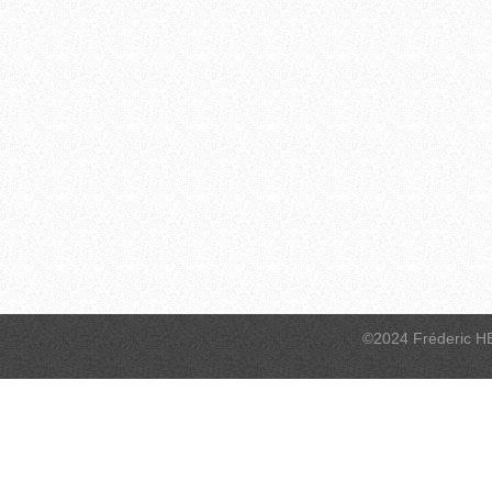
©2024 Fréderic H