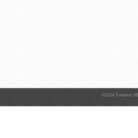
©2024 Fréderic H