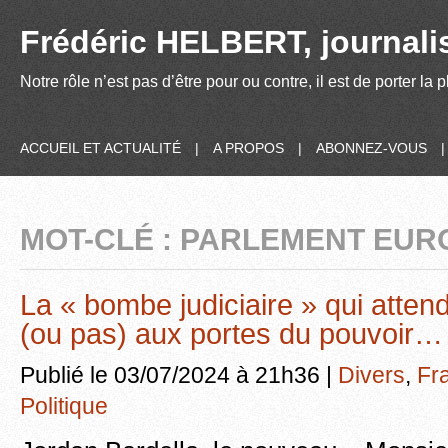
Frédéric HELBERT, journalis
Notre rôle n’est pas d’être pour ou contre, il est de porter la
ACCUEIL ET ACTUALITÉ
|
A PROPOS
|
ABONNEZ-VOUS
MOT-CLÉ : PARLEMENT EU
La « bombe judiciaire » qui atten
(ou pas) aux portes du pouvoir…
Publié le 03/07/2024 à 21h36 |
Divers
,
Fr
Politique