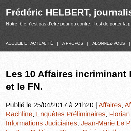
Frédéric HELBERT, journalis
Notre rôle n’est pas d’être pour ou contre, il est de porter la
ACCUEIL ET ACTUALITÉ
|
A PROPOS
|
ABONNEZ-VOUS
Les 10 Affaires incriminant
et le FN.
Publié le 25/04/2017 à 21h20 |
Affaires
,
Af
Rachline
,
Enquêtes Préliminaires
,
Florian
Informations Judiciaires
,
Jean-Marie Le 