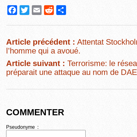
F
T
E
R
P
a
wi
m
e
ar
c
tt
ail
d
ta
e
er
di
g
Article précédent :
Attentat Stockhol
b
t
er
l’homme qui a avoué.
o
Article suivant :
Terrorisme: le rése
o
préparait une attaque au nom de D
k
COMMENTER
Pseudonyme :