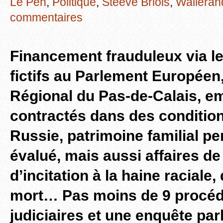
Le Pen
,
Politique
,
Steeve Briois
,
Walleran
commentaires
Financement frauduleux via l
fictifs au Parlement Européen
Régional du Pas-de-Calais, e
contractés dans des conditio
Russie, patrimoine familial p
évalué, mais aussi affaires de
d’incitation à la haine racial
mort… Pas moins de 9 procé
judiciaires et une enquête pa