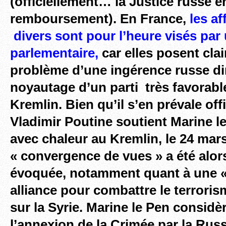
(officiellement… la Justice russe e
remboursement). En France,
les af
divers sont pour l’heure visés par
parlementaire,
car elles posent cla
problème d’une
ingérence russe di
noyautage d’un parti très favorabl
Kremlin.
Bien qu’il s’en prévale off
Vladimir Poutine soutient Marine le
avec chaleur au Kremlin, le 24 mar
« convergence de vues » a été alo
évoquée, notamment quant à une «
alliance pour combattre le terroris
sur la Syrie. Marine le Pen
considèr
l’annexion de la Crimée par la Russ