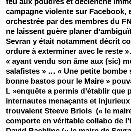
feu aux poudres et déclenché imm
campagne violente
sur Facebook, e
orchestrée par des membres du F
ne laissent guère planer d’ambiguï
Sevran y était notamment décrit c
ordure à exterminer avec le rest
« ayant vendu son âme aux (sic) m
salafistes » … « Une petite bombe s
bonne bastos pour le Maire » pouva
L »enquête a permis d’établir que 
internautes menaçants et injurieux
trouvaient Steeve Briois (« le mair
comporte en véritable collabo de l
David Rachline (« le maire de Sevra