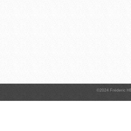
©2024 Fréderic H