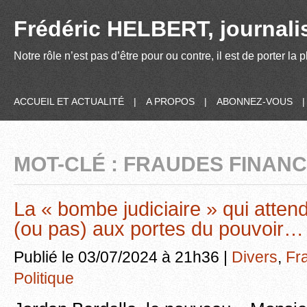
Frédéric HELBERT, journalis
Notre rôle n’est pas d’être pour ou contre, il est de porter la
ACCUEIL ET ACTUALITÉ
|
A PROPOS
|
ABONNEZ-VOUS
MOT-CLÉ : FRAUDES FINAN
La « bombe judiciaire » qui atten
(ou pas) aux portes du pouvoir…
Publié le 03/07/2024 à 21h36 |
Divers
,
Fr
Politique