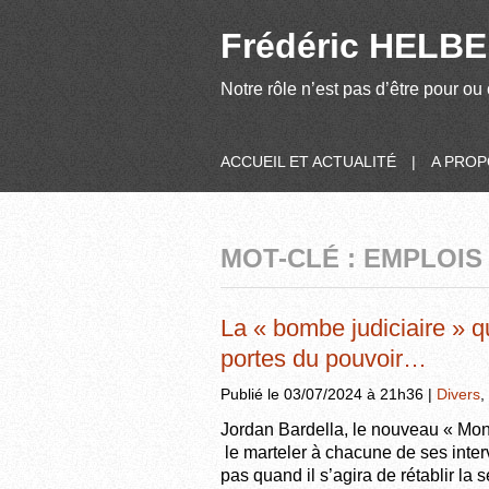
Frédéric HELBER
Notre rôle n’est pas d’être pour ou 
ACCUEIL ET ACTUALITÉ
|
A PRO
MOT-CLÉ : EMPLOIS 
La « bombe judiciaire » q
portes du pouvoir…
Publié le 03/07/2024 à 21h36 |
Divers
,
Jordan Bardella, le nouveau « Mo
le marteler à chacune de ses interv
pas quand il s’agira de rétablir la 