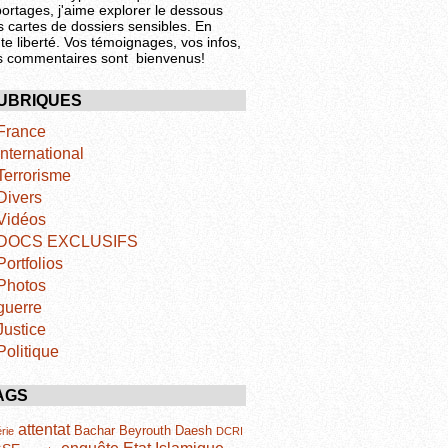
portages, j'aime explorer le dessous
s cartes de dossiers sensibles. En
te liberté. Vos témoignages, vos infos,
s commentaires sont bienvenus!
UBRIQUES
France
International
Terrorisme
Divers
Vidéos
DOCS EXCLUSIFS
Portfolios
Photos
guerre
Justice
Politique
AGS
attentat
Bachar
Beyrouth
Daesh
rie
DCRI
Etat Islamique