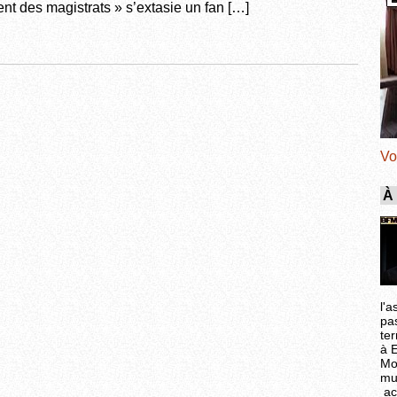
nt des magistrats » s’extasie un fan […]
Vo
À
l'a
pa
ter
à 
Mo
mu
ac