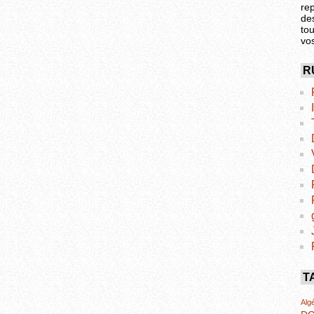
re
de
tou
vo
R
T
Algé