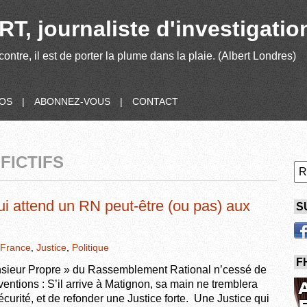
T, journaliste d'investigatio
contre, il est de porter la plume dans la plaie. (Albert Londres)
POS
|
ABONNEZ-VOUS
|
CONTACT
FICTIFS
ui attend un RN peut-être (ou pas) aux
S
France
,
Justice
,
Politique
F
nsieur Propre » du Rassemblement Rational n’cessé de
entions : S’il arrive à Matignon, sa main ne tremblera
sécurité, et de refonder une Justice forte. Une Justice qui