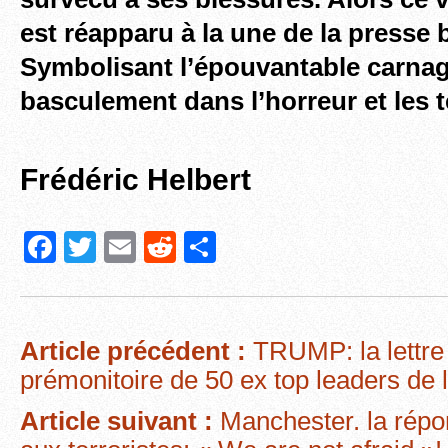
est réapparu à la une de la presse 
Symbolisant l’épouvantable carnag
basculement dans l’horreur et les 
Frédéric Helbert
F
T
E
R
P
a
wi
m
e
ar
c
tt
ail
d
ta
e
er
di
g
Article précédent :
TRUMP: la lettre
b
t
er
prémonitoire de 50 ex top leaders de 
o
Article suivant :
Manchester. la répo
o