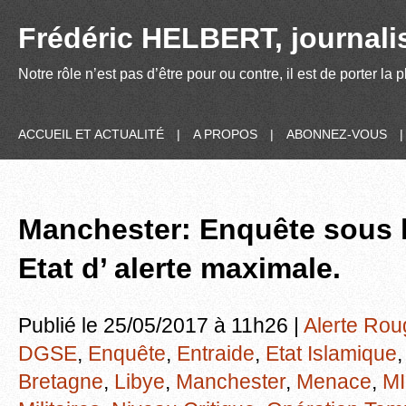
Frédéric HELBERT, journalis
Notre rôle n’est pas d’être pour ou contre, il est de porter la
ACCUEIL ET ACTUALITÉ
|
A PROPOS
|
ABONNEZ-VOUS
Manchester: Enquête sous 
Etat d’ alerte maximale.
Publié le 25/05/2017 à 11h26 |
Alerte Rou
DGSE
,
Enquête
,
Entraide
,
Etat Islamique
Bretagne
,
Libye
,
Manchester
,
Menace
,
MI