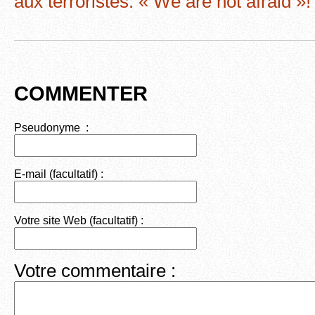
aux terroristes: « We are not afraid »!
k
COMMENTER
Pseudonyme :
E-mail (facultatif) :
Votre site Web (facultatif) :
Votre commentaire :