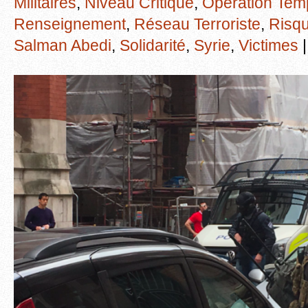
Militaires
,
Niveau Critique
,
Opération Tem
Renseignement
,
Réseau Terroriste
,
Risqu
Salman Abedi
,
Solidarité
,
Syrie
,
Victimes