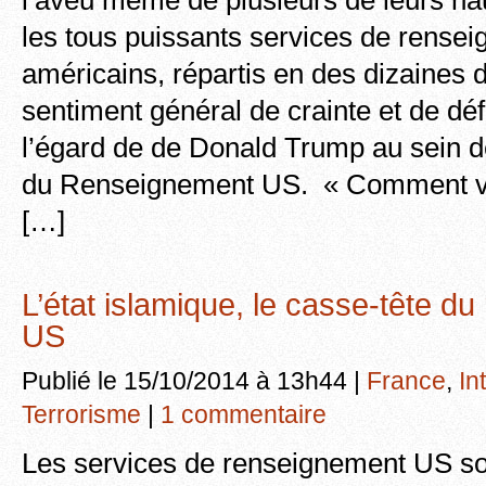
l’aveu même de plusieurs de leurs ha
les tous puissants services de rense
américains, répartis en des dizaines 
sentiment général de crainte et de dé
l’égard de de Donald Trump au sein 
du Renseignement US. « Comment vo
[…]
L’état islamique, le casse-tête d
US
Publié le 15/10/2014 à 13h44 |
France
,
In
Terrorisme
|
1 commentaire
Les services de renseignement US son