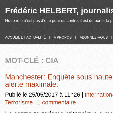
Frédéric HELBERT, journalis
Notre rôle n’est pas d’être pour ou contre, il est de porter la
ACCUEIL ET ACTUALITÉ
|
A PROPOS
|
ABONNEZ-VOUS
MOT-CLÉ : CIA
Manchester: Enquête sous haute t
alerte maximale.
Publié le 25/05/2017 à 11h26 |
Internation
Terrorisme
|
1 commentaire