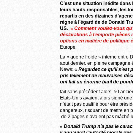
C’est une situation inédite dans
leurs hauts-responsables, les t
répartis en des dizaines d’agenc
règne à l’égard de de Donald T
US.
« Comment voulez-vous qu’i
déclarations à l’emporte pièces
options en matière de politique 
Europe.
La « guerre froide » interne entre
aout dernier, en pleine campagne é
News:
«
Regardez ce qu’il s’est 
pris tellement de mauvaises décis
ont fait un énorme baril de poudr
fait sans précédent alors, 50 ancie
Etats-Unis avaient alors signé une 
n’était pas qualifié pour être prési
dangereux, risquant de mettre en pér
de 2 pages n’avaient pas mâché l
« Donald Trump n’a pas le caractè
Il appauvrit l’autorité morale des