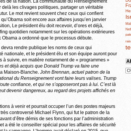
D
rdés de la nation. La communauté du Renseignement
Fr
 delà les clivages politiques, partager un véritable
He
utur. Le mot revient souvent chez ceux qui confient
Is
qu’Obama soit encore aux affaires jusqu’en janvier
Mal
ition, Le président élu doit recevoir, d’ores et déjà,
Ne
efing quotidien notamment sur les opérations extérieures
pal
k Obama a ordonné que le processus débute.
rais
t
p devra rendre publique les noms de ceux qui
 nationale, et le président élu et son équipe auront pour
ps à suivre, en matière notamment de « programmes »
A
res et déjà acquis que Donald Trump va faire une
 la Maison-Blanche.
John Brennan, actuel patron de la
ational du Renseignement vont faire leurs valises. Trump
oute confiance, et qui ne s’opposeront pas à lui. C’est là
ut devenir dangereux, au regard des projets affichés en
ons à venir et pourrait occuper l’un des postes majeurs
rès controversé Michael Flynn, qui fut le patron de la
avant d’être démis de ses fonctions par l’administration
 a été le conseiller spécial pour les affaires de sécurité
t la campagne. L’homme avait déclaré en 2015, que