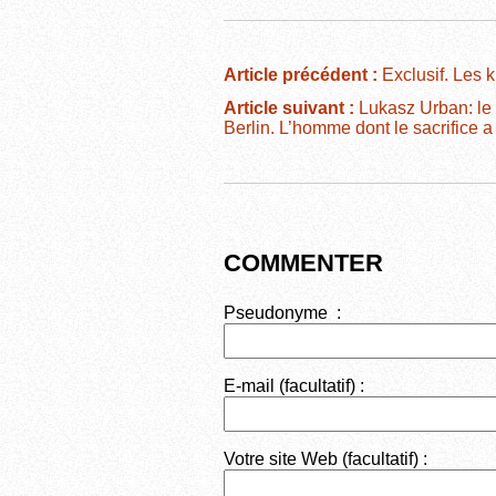
a
wi
m
e
ar
c
tt
ail
d
ta
e
er
di
g
Article précédent :
Exclusif. Les k
b
t
er
Article suivant :
Lukasz Urban: le d
Berlin. L’homme dont le sacrifice 
o
o
k
COMMENTER
Pseudonyme :
E-mail (facultatif) :
Votre site Web (facultatif) :