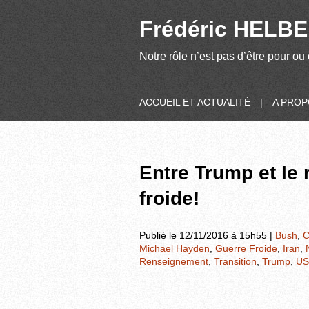
Frédéric HELBER
Notre rôle n’est pas d’être pour ou 
ACCUEIL ET ACTUALITÉ
|
A PRO
Entre Trump et le
froide!
Publié le 12/11/2016 à 15h55 |
Bush
,
C
Michael Hayden
,
Guerre Froide
,
Iran
,
Renseignement
,
Transition
,
Trump
,
US