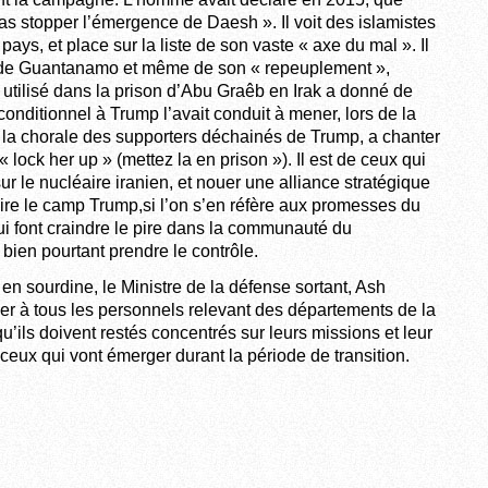
as stopper l’émergence de Daesh ». Il voit des islamistes
ys, et place sur la liste de son vaste « axe du mal ». Il
en de Guantanamo et même de son « repeuplement »,
 utilisé dans la prison d’Abu Graêb en Irak a donné de
onditionnel à Trump l’avait conduit à mener, lors de la
 la chorale des supporters déchainés de Trump, a chanter
 lock her up » (mettez la en prison »). Il est de ceux qui
ur le nucléaire iranien, et nouer une alliance stratégique
aire le camp Trump,si l’on s’en réfère aux promesses du
i font craindre le pire dans la communauté du
bien pourtant prendre le contrôle.
en sourdine, le Ministre de la défense sortant, Ash
er à tous les personnels relevant des départements de la
qu’ils doivent restés concentrés sur leurs missions et leur
t ceux qui vont émerger durant la période de transition.