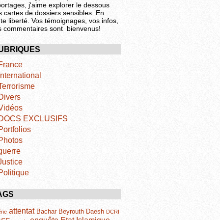
portages, j'aime explorer le dessous
s cartes de dossiers sensibles. En
te liberté. Vos témoignages, vos infos,
s commentaires sont bienvenus!
UBRIQUES
France
International
Terrorisme
Divers
Vidéos
DOCS EXCLUSIFS
Portfolios
Photos
guerre
Justice
Politique
AGS
attentat
Bachar
Beyrouth
Daesh
rie
DCRI
Etat Islamique