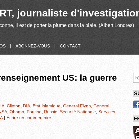
T, journaliste d'investigatio
contre, il est de porter la plume dans la plaie. (Albert Londres)
POS
|
ABONNEZ-VOUS
|
CONTACT
 renseignement US: la guerre
S
IA
,
Clinton
,
DIA
,
Etat Islamique
,
General Flynn
,
General
NSA
,
Obama
,
Poutine
,
Russie
,
Sécurité Nationale
,
Services
A
|
Écrire un commentaire
F