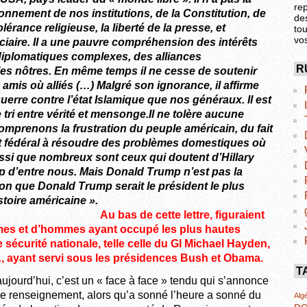
re
nnement de nos institutions, de la Constitution, de
de
érance religieuse, la liberté de la presse, et
tou
vo
iciaire. Il a une pauvre compréhension des intérêts
diplomatiques complexes, des alliances
R
les nôtres. En même temps il ne cesse de soutenir
mis où alliés (…) Malgré son ignorance, il affirme
erre contre l’état Islamique que nos généraux. Il est
e tri entre vérité et mensonge.Il ne tolère aucune
omprenons la frustration du peuple américain, du fait
t fédéral à résoudre des problèmes domestiques où
si que nombreux sont ceux qui doutent d’Hillary
up d’entre nous. Mais Donald Trump n’est pas la
on que Donald Trump serait le président le plus
scient) de l’histoire américaine ».
Au bas de cette lettre, figuraient
mes et d’hommes ayant occupé les plus hautes
e sécurité nationale, telle celle du Gl Michael Hayden,
A, ayant servi sous les présidences Bush et Obama.
T
aujourd’hui, c’est un « face à face » tendu qui s’annonce
 de renseignement, alors qu’a sonné l’heure a sonné du
Algé