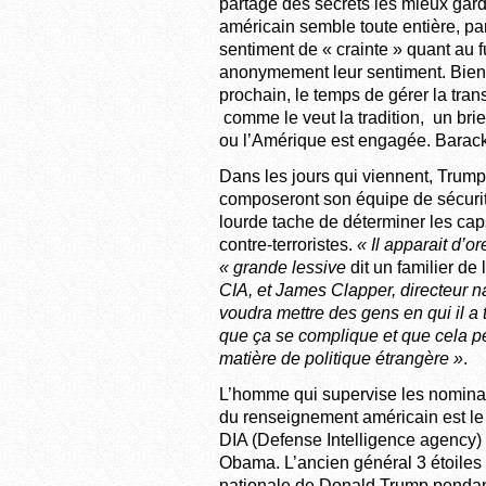
partage des secrets les mieux ga
américain semble toute entière, par
sentiment de « crainte » quant au f
anonymement leur sentiment. Bien 
prochain, le temps de gérer la trans
comme le veut la tradition, un bri
ou l’Amérique est engagée. Barac
Dans les jours qui viennent, Trum
composeront son équipe de sécurité
lourde tache de déterminer les ca
contre-terroristes.
« Il apparait d’o
« grande lessive
dit un familier de
CIA, et James Clapper, directeur n
voudra mettre des gens en qui il a t
que ça se complique et que cela pe
matière de politique étrangère »
.
L’homme qui supervise les nominati
du renseignement américain est le t
DIA (Defense Intelligence agency) 
Obama. L’ancien général 3 étoiles et
nationale de Donald Trump pendan