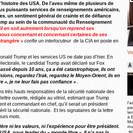
 l’histoire des USA. De l’aveu même de plusieurs de
ous puissants services de renseignements américains,
es, un sentiment général de crainte et de défiance
rump au sein de la communauté du Renseignement
l en soit autrement lorsqu’on reprend ses
 nous concernant et concernant certaines de ses
étrangère »
confie un interlocuteur d
e la CIA en poste en
Vo
 Donald Trump et les services US ne date pas d’hier. En
lectorale, le candidat Trump avait déclaré sur Fox
À
passé depuis 10 ans, ça a été catastrophique, ils ont
ions, regardez l’Irak, regardez le Moyen-Orient, ils en
e », je ne leur fais pas confiance »
.
ns très hauts responsables de la sécurité nationale des
lettre ouverte, rédigée au vitriol, estimant que Trump
l'a
dent et commandant en chef, qu’il serait un président
pa
il la sécurité nationale. Et les signataires de la lettre
ter
eurs mots.
à 
Mo
re ni les valeurs, ni l’expérience pour être président.
mu
ac
 USA, pays leader du « monde libre ». Il n’a pas la