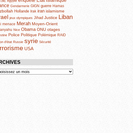
enquête
GSE
egypte
ance
guerre
GIGN
Hamas
Gendarmerie
iran
zbollah
islamisme
Hollande
Irak
Liban
rael
Justice
Jihad
jeux olympiques
Merah
Moyen-Orient
i
menace
Obama
otages
ONU
tanyahu
Nice
Politique
Police
Polémique
RAID
estine
syrie
on d'état
Russie
Sécurité
errorisme
USA
RCHIVES