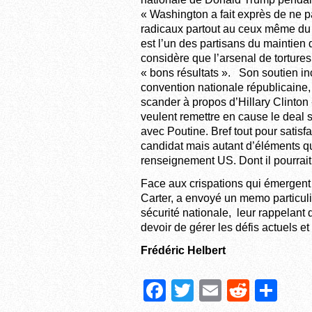
« Washington a fait exprès de ne p
radicaux partout au ceux même du pa
est l’un des partisans du mainti
considère que l’arsenal de tortures
« bons résultats ». Son soutien inc
convention nationale républicaine,
scander à propos d’Hillary Clinton «
veulent remettre en cause le deal s
avec Poutine. Bref tout pour satisf
candidat mais autant d’éléments qu
renseignement US. Dont il pourrait 
Face aux crispations qui émergent 
Carter, a envoyé un memo particuli
sécurité nationale, leur rappelant 
devoir de gérer les défis actuels e
Frédéric Helbert
F
T
E
R
P