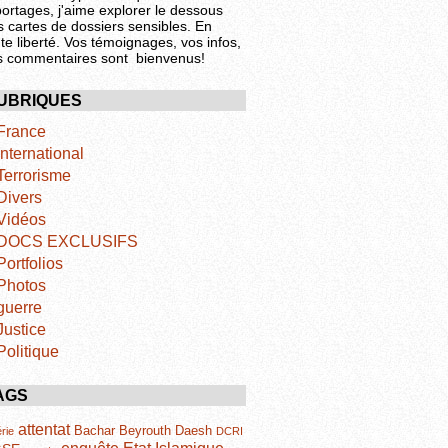
portages, j'aime explorer le dessous
s cartes de dossiers sensibles. En
te liberté. Vos témoignages, vos infos,
s commentaires sont bienvenus!
UBRIQUES
France
International
Terrorisme
Divers
Vidéos
DOCS EXCLUSIFS
Portfolios
Photos
guerre
Justice
Politique
AGS
attentat
Bachar
Beyrouth
Daesh
rie
DCRI
Etat Islamique