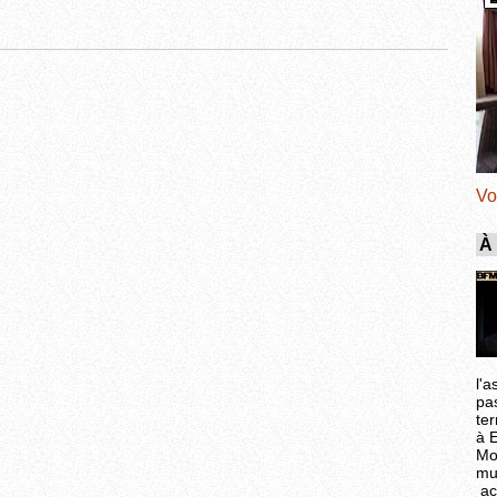
Vo
À
l'a
pa
ter
à 
Mo
mu
ac