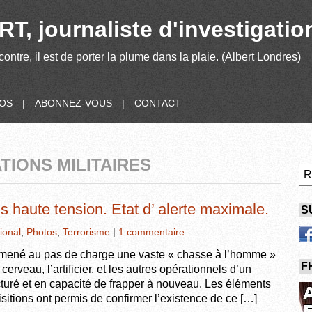
T, journaliste d'investigatio
contre, il est de porter la plume dans la plaie. (Albert Londres)
POS
|
ABONNEZ-VOUS
|
CONTACT
TIONS MILITAIRES
 haute tension. Etat d’ alerte maximale.
S
ional
,
Photos
,
Terrorisme
|
1 commentaire
a mené au pas de charge une vaste « chasse à l’homme »
F
cerveau, l’artificier, et les autres opérationnels d’un
turé et en capacité de frapper à nouveau. Les éléments
isitions ont permis de confirmer l’existence de ce […]