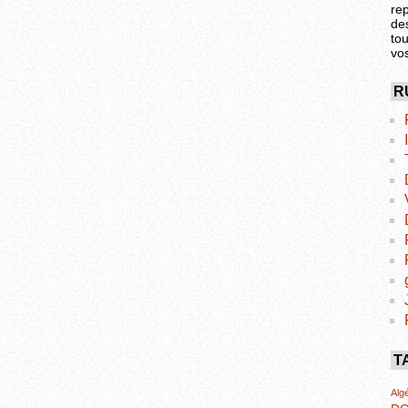
re
de
tou
vo
R
T
Algé