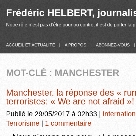
Frédéric HELBERT, journalis
Notre rôle n’est pas d’être pour ou contre, il est de porter la
ACCUEIL ET ACTUALITÉ
|
A PROPOS
|
ABONNEZ-VOUS
MOT-CLÉ : MANCHESTER
Manchester. la réponse des « ru
terroristes: « We are not afraid »!
Publié le 29/05/2017 à 02h33 |
Internation
Terrorisme
|
1 commentaire