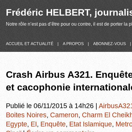
Frédéric HELBERT, journalis
Notre rôle n’est pas d’être pour ou contre, il est de porter la
ACCUEIL ET ACTUALITÉ
|
A PROPOS
|
ABONNEZ-VOUS
Crash Airbus A321. Enquête,
et cacophonie internationa
Publié le 06/11/2015 à 14h26 |
AirbusA32
Boites Noires
,
Cameron
,
Charm El Cheik
Egypte
,
EI
,
Enquête
,
Etat Islamique
,
Metr