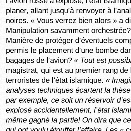
l’avion russe a explosé, l’état islamiq
planer, allant jusqu’à renvoyer à l’ana
noires. « Vous verrez bien alors » a di
Manipulation savamment orchestrée? 
Manière de protéger d’éventuels comp
permis le placement d’une bombe dan
bagages de l’avion?
« Tout est possib
magistrat, qui est au premier rang de l
terroristes de l’état islamique.
« Imagi
analyses techniques écartent la thèse 
par exemple, ce soit un réservoir d’es
explosé accidentellement, l’état isla
même gagné la partie! On dira que ce
qui ont voulu étouffer l’affaire. Les « 