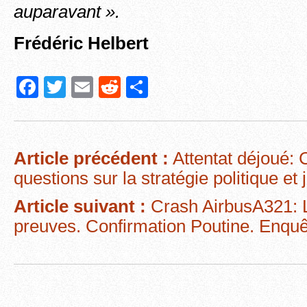
auparavant ».
Frédéric Helbert
F
T
E
R
P
a
wi
m
e
ar
c
tt
ail
d
ta
e
er
di
g
Article précédent :
Attentat déjoué: 
b
t
er
questions sur la stratégie politique et 
o
Article suivant :
Crash AirbusA321: 
o
preuves. Confirmation Poutine. Enqu
k