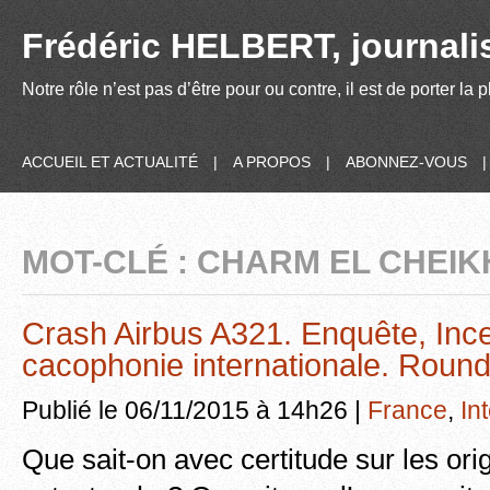
Frédéric HELBERT, journalis
Notre rôle n’est pas d’être pour ou contre, il est de porter la
ACCUEIL ET ACTUALITÉ
|
A PROPOS
|
ABONNEZ-VOUS
MOT-CLÉ : CHARM EL CHEIK
Crash Airbus A321. Enquête, Ince
cacophonie internationale. Roun
Publié le 06/11/2015 à 14h26 |
France
,
In
Que sait-on avec certitude sur les ori