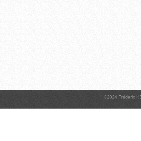
©2024 Fréderic H