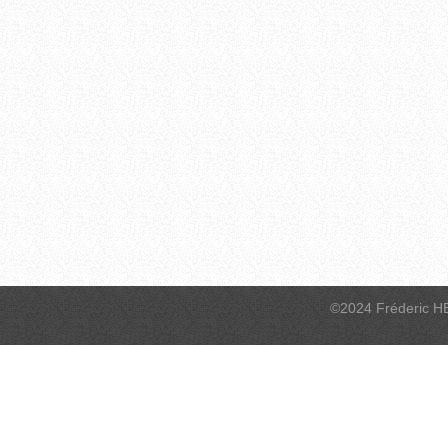
©2024 Fréderic H