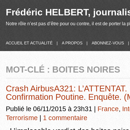
Frédéric HELBERT, journalis
Notre rôle n’est pas d’être pour ou contre, il est de porter la
ACCUEIL ET ACTUALITÉ
|
A PROPOS
|
ABONNEZ-VOUS
MOT-CLÉ : BOITES NOIRES
Crash AirbusA321: L’ATTENTAT. 
Confirmation Poutine. Enquête. 
Publié le 06/11/2015 à 23h31 |
France
,
In
Terrorisme
|
1 commentaire