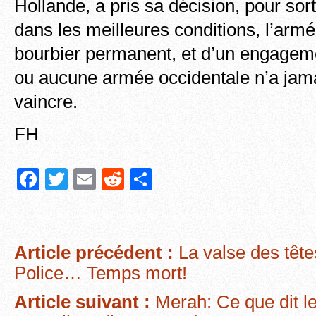
Hollande, a pris sa décision, pour sorti
dans les meilleures conditions, l’armé
bourbier permanent, et d’un engagem
ou aucune armée occidentale n’a jama
vaincre.
FH
F
T
E
R
P
a
wi
m
e
ar
c
tt
ail
d
ta
e
er
di
g
Article précédent :
La valse des tête
b
t
er
Police… Temps mort!
o
Article suivant :
Merah: Ce que dit l
o