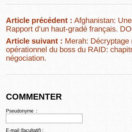
c
tt
ail
d
ta
e
er
di
g
Article précédent :
Afghanistan: Une
b
t
er
Rapport d’un haut-gradé français. D
o
Article suivant :
Merah: Décryptage 
o
opérationnel du boss du RAID: chapitr
k
négociation.
COMMENTER
Pseudonyme :
E-mail (facultatif) :