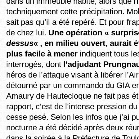
dans un immeuble habité, alors que rie
techniquement cette précipitation.
sait pas qu’il a été repéré. Et pour frap
de chez lui.
Une opération « surpris
dessus
« , en milieu
ouvert, aurait é
plus facile à mener
indiquent tous les
interrogés, dont
l’adjudant Prungna
héros de l’attaque visant à libérer l’A
détourné par un commando du GIA en
Amaury de Hautecloque ne fait pas ét
rapport, c’est de l’intense pression du
cesse pesé. Selon les infos que j’ai pu
nocturne a été décidé après deux ré
dans la soirée à la Préfecture de Tou