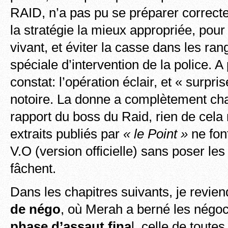
RAID, n’a pas pu se préparer correct
la stratégie la mieux appropriée, pou
vivant, et éviter la casse dans les rang
spéciale d’intervention de la police. A 
constat: l’opération éclair, et « surpri
notoire. La donne a complètement ch
rapport du boss du Raid, rien de cela
extraits publiés par
« le Point »
ne fon
V.O (version officielle) sans poser les
fâchent.
Dans les chapitres suivants, je revien
de négo
, où Merah a berné les négoc
phase d’assaut fina
l, celle de toute