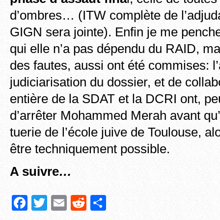
d’ombres… (ITW complète de l’adjud
GIGN sera jointe). Enfin je me pench
qui elle n’a pas dépendu du RAID, ma
des fautes, aussi ont été commises: 
judiciarisation du dossier, et de collab
entière de la SDAT et la DCRI ont, p
d’arrêter Mohammed Merah avant qu’i
tuerie de l’école juive de Toulouse, al
être techniquement possible.
A suivre
…
F
T
E
R
P
a
wi
m
e
ar