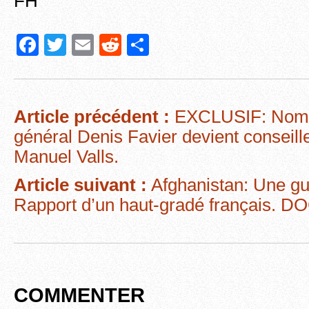
FH
F
T
E
R
P
a
wi
m
e
ar
c
tt
ail
d
ta
e
er
di
g
Article précédent :
EXCLUSIF: Nomin
b
t
er
général Denis Favier devient conseil
o
Manuel Valls.
o
Article suivant :
Afghanistan: Une gu
k
Rapport d’un haut-gradé français. D
COMMENTER