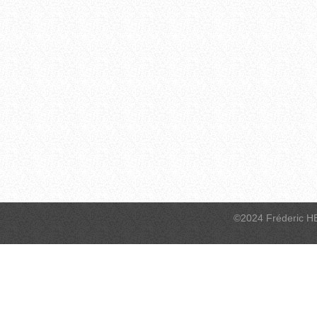
©2024 Fréderic H