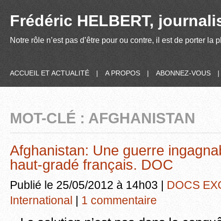
Frédéric HELBERT, journalis
Notre rôle n’est pas d’être pour ou contre, il est de porter la
ACCUEIL ET ACTUALITÉ
|
A PROPOS
|
ABONNEZ-VOUS
MOT-CLÉ : AFGHANISTAN
Afghanistan: Une guerre ingagna
haut-gradé français. DOC
Publié le 25/05/2012 à 14h03 |
DOCS EX
International
|
1 commentaire