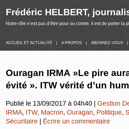
Frédéric HELBERT, journalis
Notre rôle n’est pas d’être pour ou contre, il est de porter la
ACCUEIL ET ACTUALITÉ
|
A PROPOS
|
ABONNEZ-VOUS
Ouragan IRMA »Le pire aura
évité ». ITW vérité d’un hum
Publié le 13/09/2017 à 04h40 |
Gestion D
IRMA
,
ITW
,
Macron
,
Ouragan
,
Politique
,
S
Sécuritaire
|
Écrire un commentaire