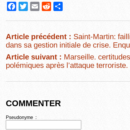
F
T
E
R
P
a
wi
m
e
ar
c
tt
ail
d
ta
e
er
di
g
Article précédent :
Saint-Martin: fail
b
t
er
dans sa gestion initiale de crise. Enqu
o
Article suivant :
Marseille. certitudes
o
polémiques après l’attaque terroriste.
k
COMMENTER
Pseudonyme :