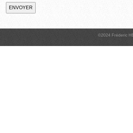
©2024 Fréderic H