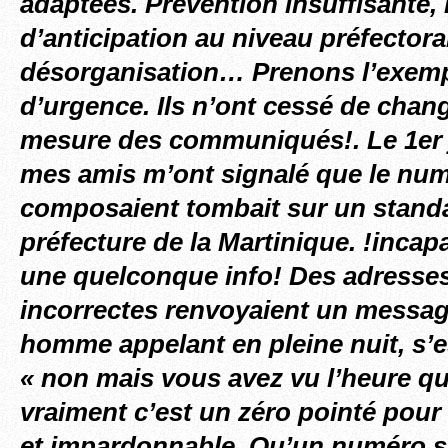
adaptées. Prévention insuffisante
d’anticipation au niveau préfectoral
désorganisation… Prenons l’exem
d’urgence. Ils n’ont cessé de chang
mesure des communiqués!. Le 1er j
mes amis m’ont signalé que le num
composaient tombait sur un standa
préfecture de la Martinique. !inca
une quelconque info! Des adresses 
incorrectes renvoyaient un messag
homme appelant en pleine nuit, s’
« non mais vous avez vu l’heure qu’
vraiment c’est un zéro pointé pour 
et impardonnable. Qu’un numéro so