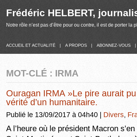
Frédéric HELBERT, journalis
Notre rôle n’est pas d’être pour ou contre, il est de porter la
ACCUEIL ET ACTUALITÉ
|
A PROPOS
|
ABONNEZ-VOUS
MOT-CLÉ : IRMA
Ouragan IRMA »Le pire aurait pu 
vérité d’un humanitaire.
Publié le 13/09/2017 à 04h40 |
Divers
,
Fr
A l’heure où le président Macron s’en e