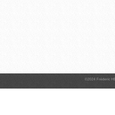
©2024 Fréderic H