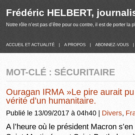
Frédéric HELBERT, journalis
Notre rôle n’est pas d’être pour ou contre, il est de porter la
ACCUEIL ET ACTUALITÉ
|
A PROPOS
|
ABONNEZ-VOUS
MOT-CLÉ : SÉCURITAIRE
Ouragan IRMA »Le pire aurait pu 
vérité d’un humanitaire.
Publié le 13/09/2017 à 04h40 |
Divers
,
Fr
A l’heure où le président Macron s’en e