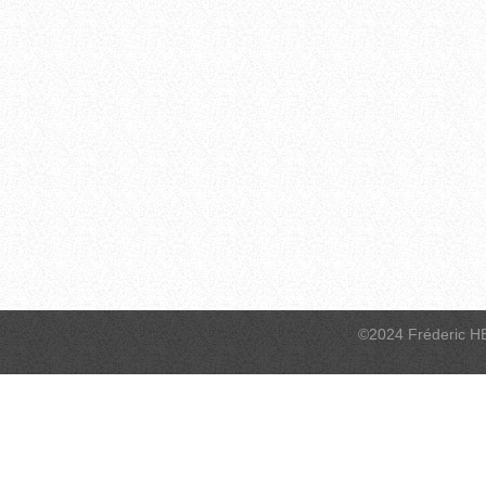
©2024 Fréderic H