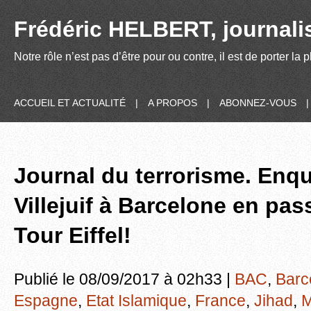
Frédéric HELBERT, journalis
Notre rôle n’est pas d’être pour ou contre, il est de porter la
ACCUEIL ET ACTUALITÉ
|
A PROPOS
|
ABONNEZ-VOUS
Journal du terrorisme. Enq
Villejuif à Barcelone en pas
Tour Eiffel!
Publié le 08/09/2017 à 02h33 |
BAC
,
Barc
Espagne
,
Etat Islamique
,
France
,
Jihad
,
M