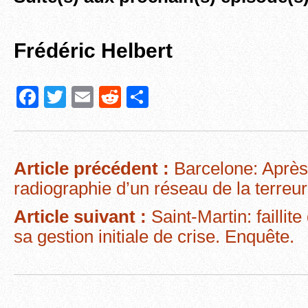
Frédéric Helbert
F
T
E
R
P
a
wi
m
e
ar
c
tt
ail
d
ta
e
er
di
g
Article précédent :
Barcelone: Après l
b
t
er
radiographie d’un réseau de la terreur 
o
Article suivant :
Saint-Martin: faillit
o
sa gestion initiale de crise. Enquête.
k