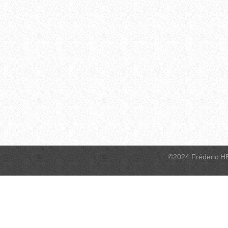
©2024 Fréderic H