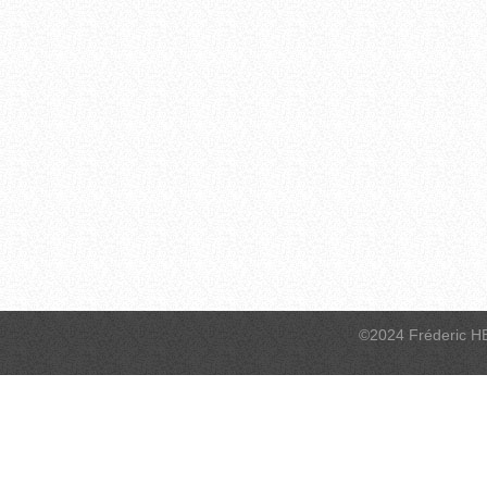
©2024 Fréderic H