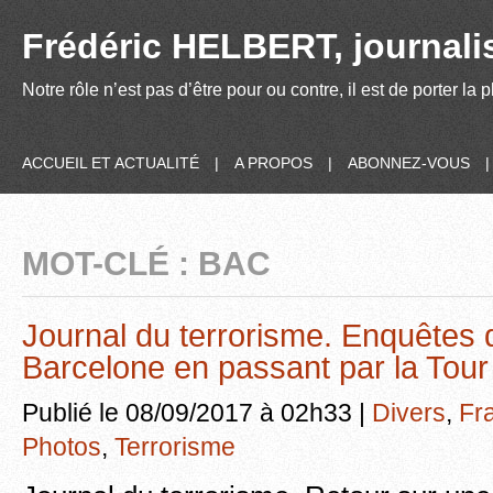
Frédéric HELBERT, journalis
Notre rôle n’est pas d’être pour ou contre, il est de porter la
ACCUEIL ET ACTUALITÉ
|
A PROPOS
|
ABONNEZ-VOUS
MOT-CLÉ : BAC
Journal du terrorisme. Enquêtes de
Barcelone en passant par la Tour E
Publié le 08/09/2017 à 02h33 |
Divers
,
Fr
Photos
,
Terrorisme