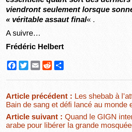
viendront seulement lorsque sonne
« véritable assaut final
« .
A suivre…
Frédéric Helbert
F
T
E
R
P
a
wi
m
e
ar
c
tt
ail
d
ta
e
er
di
g
Article précédent :
Les shebab à l’a
b
t
er
Bain de sang et défi lancé au monde e
o
Article suivant :
Quand le GIGN inter
o
arabe pour libérer la grande mosquée
k