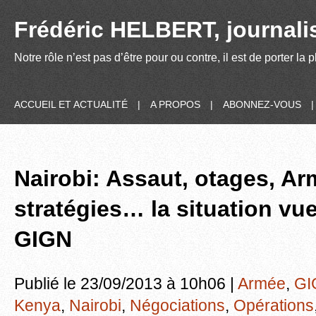
Frédéric HELBERT, journalis
Notre rôle n’est pas d’être pour ou contre, il est de porter la
ACCUEIL ET ACTUALITÉ
|
A PROPOS
|
ABONNEZ-VOUS
Nairobi: Assaut, otages, A
stratégies… la situation vu
GIGN
Publié le 23/09/2013 à 10h06 |
Armée
,
GI
Kenya
,
Nairobi
,
Négociations
,
Opérations