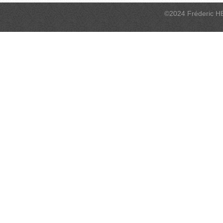
©2024 Fréderic H