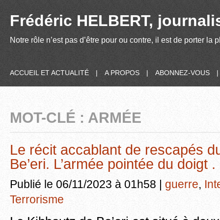
Frédéric HELBERT, journalis
Notre rôle n’est pas d’être pour ou contre, il est de porter la
ACCUEIL ET ACTUALITÉ
|
A PROPOS
|
ABONNEZ-VOUS
MOT-CLÉ : ARMÉE
Le récit accablant de rescapés d
Be’eri. L’armée pointée du doigt .
Publié le 06/11/2023 à 01h58 |
guerre
,
Int
Terrorisme