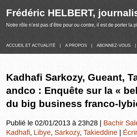
Frédéric HELBERT, journalis
Notre rôle n’est pas d’être pour ou contre, il est de porter la
ACCUEIL ET ACTUALITÉ
|
A PROPOS
|
ABONNEZ-VOUS
Kadhafi Sarkozy, Gueant, T
andco : Enquête sur la « be
du big business franco-lyb
Publié le 02/01/2013 à 23h28 |
Bachir Sal
Kadhafi
,
Libye
,
Sarkozy
,
Takieddine
|
Écri