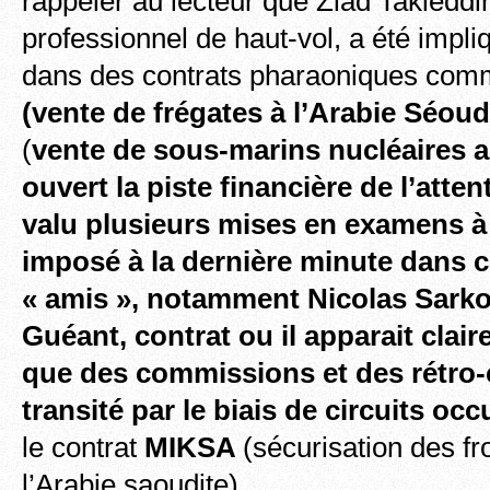
rappeler au lecteur que Ziad Takieddi
professionnel de haut-vol, a été impl
dans des contrats pharaoniques c
(vente de frégates à l’Arabie Séou
(
vente de sous-marins nucléaires a
ouvert la piste financière de l’atten
valu plusieurs mises
en examens à 
imposé à la dernière minute dans c
« amis », notamment Nicolas Sarko
Guéant, contrat ou il apparait cla
que des
commissions et des rétro
transité par le biais de circuits occu
le contrat
MIKSA
(sécurisation des fr
l’Arabie saoudite).