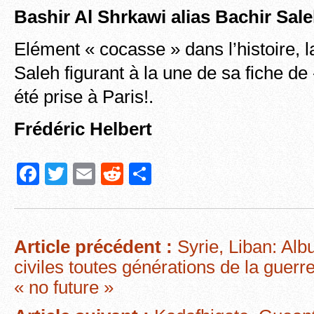
Bashir Al Shrkawi alias Bachir
Sal
Elément « cocasse » dans l’histoire, 
Saleh figurant à la une de sa fiche d
été prise à Paris!.
Frédéric Helbert
F
T
E
R
P
a
wi
m
e
ar
c
tt
ail
d
ta
e
er
di
g
Article précédent :
Syrie, Liban: Alb
b
t
er
civiles toutes générations de la guerr
o
« no future »
o