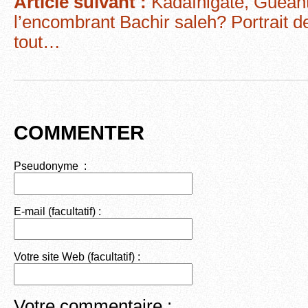
Article suivant :
Kadafhigate, Gueant
k
l’encombrant Bachir saleh? Portrait d
tout…
COMMENTER
Pseudonyme :
E-mail (facultatif) :
Votre site Web (facultatif) :
Votre commentaire :