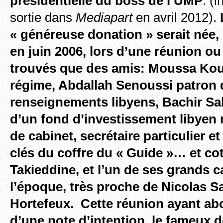
présidentielle du boss de l’UMP
. (
sortie dans
Mediapart
en avril 2012).
« généreuse donation » serait née, 
en juin 2006, lors d’une réunion ou
trouvés que des amis: Moussa Kou
régime, Abdallah Senoussi patron 
renseignements libyens, Bachir Sa
d’un fond d’investissement libyen 
de cabinet, secrétaire particulier e
clés du coffre du « Guide »… et cot
Takieddine, et l’un de ses grands 
l’époque, très proche de Nicolas S
Hortefeux. Cette réunion ayant abo
d’une note d’intention, le fameux