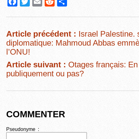
F
T
E
R
P
a
wi
m
e
ar
c
tt
ail
d
ta
e
er
di
g
Article précédent :
Israel Palestine.
b
t
er
diplomatique: Mahmoud Abbas emmèn
o
l’ONU!
o
Article suivant :
Otages français: En 
k
publiquement ou pas?
COMMENTER
Pseudonyme :