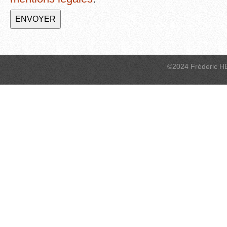
©2024 Fréderic H