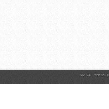
©2024 Fréderic H