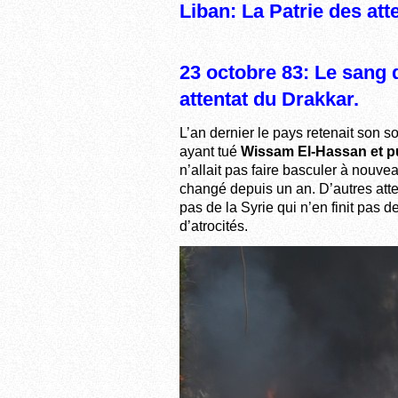
Liban: La Patrie des att
23 octobre 83: Le sang d
attentat du Drakkar.
L’an dernier le pays retenait son so
ayant tué
Wissam El-Hassan et pu
n’allait pas faire basculer à nouve
changé depuis un an. D’autres atte
pas de la Syrie qui n’en finit pas 
d’atrocités.