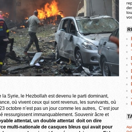
re
de
tou
vo
R
e la Syrie, le Hezbollah est devenu le parti dominant,
ce, où vivent ceux qui sont revenus, les survivants, où
 23 octobre n’est pas un jour comme les autres, C’est jour
sé ressurgissent immanquablement. Souvenir âcre et
T
oyable attentat, un double attentat doit on dire
orce multi-nationale de casques bleus qui avait pour
Algé