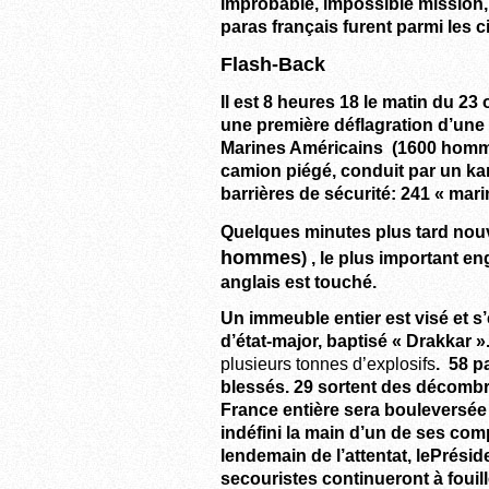
improbable, impossible mission, 
paras français furent parmi les c
Flash-Back
Il est 8 heures 18 le matin du 23
une première déflagration d’une 
Marines Américains (1600 hommes 
camion piégé, conduit par un kam
barrières de sécurité: 241 « mari
Quelques minutes plus tard nouve
hommes
) , le plus important e
anglais est touché.
Un immeuble entier est visé et s’
d’état-major, baptisé « Drakkar »
plusieurs tonnes d’explosifs
. 58 p
blessés. 29 sortent des décom
France entière sera bouleversée
indéfini la main d’un de ses com
lendemain de l’attentat, lePrésid
secouristes continueront à fouill