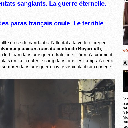
entats sanglants. La guerre éternelle.
es paras français coule. Le terrible
uffle en se demandant si l’attentat à la voiture piégée
lvérisé plusieurs rues du centre de Beyerouth,
Vo
au le Liban dans une guerre fratricide. Rien n’a vraiment
ntats ont fait couler le sang dans tous les camps. A deux
À
de sombrer dans une guerre civile véhiculant son cortège
l'a
pa
ter
à 
Mo
mu
ac