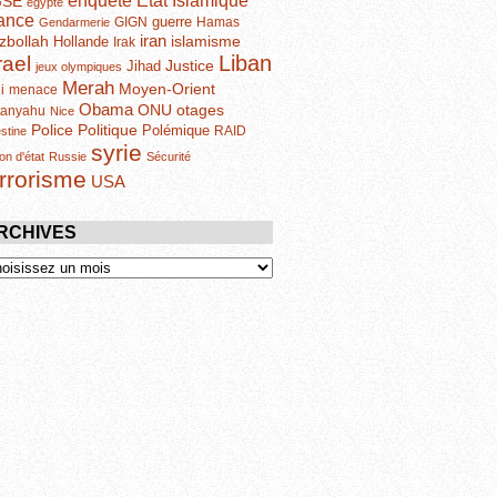
enquête
GSE
egypte
ance
guerre
GIGN
Hamas
Gendarmerie
iran
zbollah
islamisme
Hollande
Irak
Liban
rael
Justice
Jihad
jeux olympiques
Merah
Moyen-Orient
i
menace
Obama
otages
ONU
tanyahu
Nice
Politique
Police
Polémique
RAID
estine
syrie
on d'état
Russie
Sécurité
errorisme
USA
RCHIVES