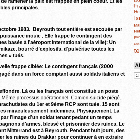
D
de ramener la paix est frappée en plein coeur. Et les
Fr
ibles principales.
He
Is
Mal
 octobre 1983.
Beyrouth tout entière est secouée par
Ne
puissance inouïe , Elle frappe le contingent des
pal
basés à l’aéroport international de la ville): Un
rais
ikaze, bourré d’explosifs, d’pulvérise toutes les
t
nes » tués.
A
2000
lle frappe ciblée: Le contingent français (
ngagé dans un force comptant aussi soldats italiens et
effondre.
Là ou les français ont constitué un poste
.
Même processus opérationnel. Camion-suicide piégé.
arachutistes du 1er et 9ème RCP sont tués. 15 sont
bres miraculeusement indemmes. Physiquement. La
 par l’image d’un soldat tenant pedant un temps
pagnons d’armes, blessé et prisonnier des ruines. Le
ent Mitterrand est à Beyrouth. Pendant huit jours, des
er les ruines du Drakkar pour continuer à en extraire