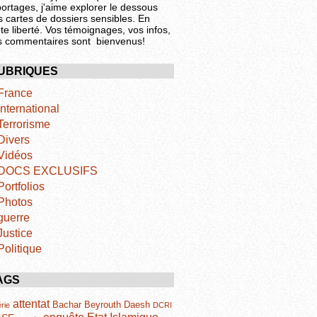
portages, j'aime explorer le dessous
s cartes de dossiers sensibles. En
te liberté. Vos témoignages, vos infos,
s commentaires sont bienvenus!
UBRIQUES
France
International
Terrorisme
Divers
Vidéos
DOCS EXCLUSIFS
Portfolios
Photos
guerre
Justice
Politique
AGS
attentat
Bachar
Beyrouth
Daesh
rie
DCRI
Etat Islamique