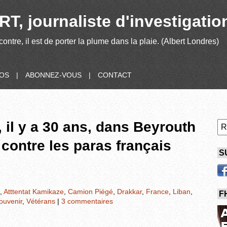
T, journaliste d'investigatio
contre, il est de porter la plume dans la plaie. (Albert Londres)
POS
|
ABONNEZ-VOUS
|
CONTACT
 il y a 30 ans, dans Beyrouth
t contre les paras français
S
,
Atttentat Kamikaze
,
Camion Piégé
,
Drakkar
,
France
,
Liban
,
F
ouvenir
,
Vétérans
|
3 commentaires