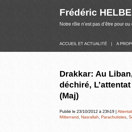
Frédéric HELBER
Notre rôle n’est pas d’être pour ou 
ACCUEIL ET ACTUALITÉ
|
A PRO
Drakkar: Au Liban,
déchiré, L’attenta
(Maj)
Publié le 23/10/2012 à 23h19 |
Attentat
Mitterrand
,
Nasrallah
,
Parachutistes
,
S