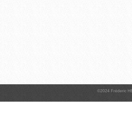
©2024 Fréderic H