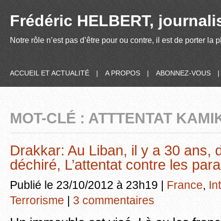
Frédéric HELBERT, journalis
Notre rôle n’est pas d’être pour ou contre, il est de porter la
ACCUEIL ET ACTUALITÉ
|
A PROPOS
|
ABONNEZ-VOUS
MOT-CLÉ : ATTTENTAT KAMI
Drakkar: Au Liban, il y a 30 ans,
déchiré, L’attentat contre les par
Publié le 23/10/2012 à 23h19 |
France
,
In
Terrorisme
|
3 commentaires